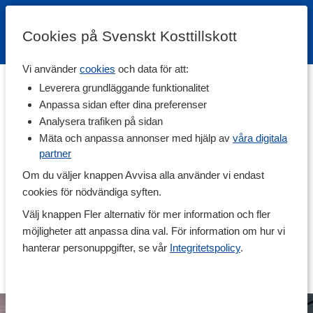
Cookies på Svenskt Kosttillskott
Vi använder
cookies
och data för att:
Aktuella artiklar
|
Kost & kosttillskott
|
Träning & målsättning
|
Leverera grundläggande funktionalitet
Recept
|
Ambassadörer
Anpassa sidan efter dina preferenser
Analysera trafiken på sidan
Träningsschema för 4 dagar
Mäta och anpassa annonser med hjälp av
våra digitala
partner
i veckan
Om du väljer knappen Avvisa alla använder vi endast
cookies för nödvändiga syften.
Med detta träningsprogram för 4 dagar i veckan får
Välj knappen Fler alternativ för mer information och fler
du jobba igenom varje muskelgrupp. Du kan utöka
möjligheter att anpassa dina val. För information om hur vi
din träning genom att exempelvis lägga till ett
hanterar personuppgifter, se vår
Integritetspolicy
.
konditionspass. Du kan prova dig fram med sets och
repetitioner för att hitta det som passar dig bäst.