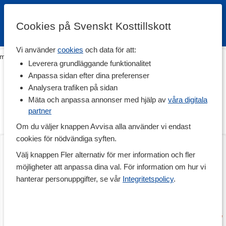
Cookies på Svenskt Kosttillskott
Vi använder
cookies
och data för att:
em
>
Livsmedel
>
Färdiga mål & Mellanmål
>
Kompletta måltider
Leverera grundläggande funktionalitet
Kompletta måltider
Anpassa sidan efter dina preferenser
Analysera trafiken på sidan
Här hittar du kompletta måltider för dagens alla mål - näringsrika,
goda och mättande. Dessa måltider är ett utmärkt alternativ när
Mäta och anpassa annonser med hjälp av
våra digitala
du värdesätter såväl näringsinnehåll som tid, och när du annars
partner
skulle valt ett sämre och mindre näringsrikt alternativ.
Om du väljer knappen Avvisa alla använder vi endast
cookies för nödvändiga syften.
Complete Meal
Complete Meal
Jordgubb
Vanilj
Välj knappen Fler alternativ för mer information och fler
möjligheter att anpassa dina val. För information om hur vi
hanterar personuppgifter, se vår
Integritetspolicy
.
Produkt på köpet
Produkt på köpet