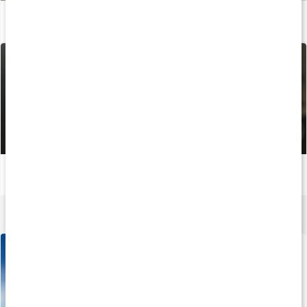
Stor guide om kreatin
Läs artikel
Bästa träningsformen för fettförbränning
Läs artikel
Creatine Caps
120 kaps