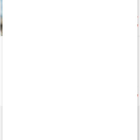
Nyhet
179 kr
Elektrolyt & Kreatin
Core Electrolytes
Körsbär-Hallon
130 g
Köp 2 - spara 4%
255 kr
169 kr
4.6