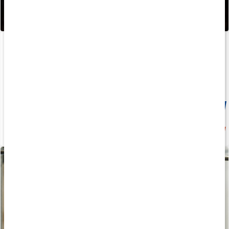
BURN
Core ZMA Pro
120 kaps
180 kaps
Medlemspris
209 kr
22%
219 kr
299 kr
279 kr
4.1
4.8