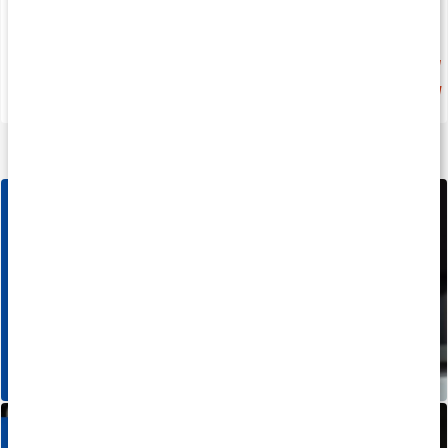
Köp 4 - spara 15%
20%
399 kr
fr.
223 kr
279 kr
4.4
4.4