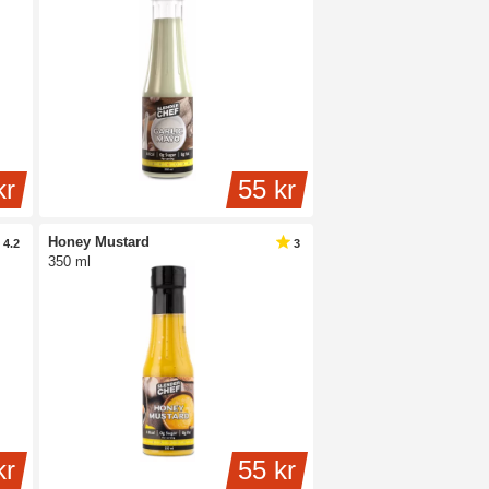
kr
55 kr
Honey Mustard
4.2
3
350 ml
kr
55 kr