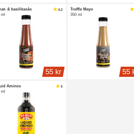
at- & basilikasås
Truffle Mayo
4.2
 ml
350 ml
55 kr
55 
uid Aminos
5
 ml