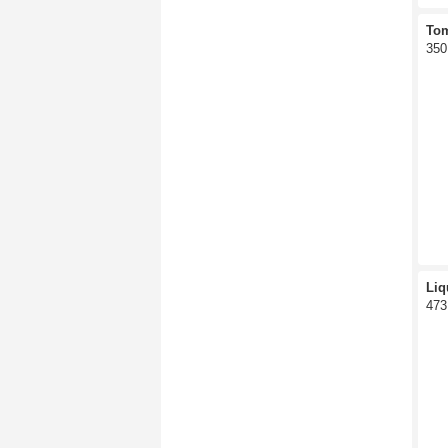
Tom
350
Liq
473