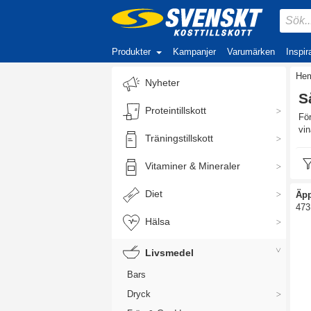
Produkter
Kampanjer
Varumärken
Inspir
He
Nyheter
S
Proteintillskott
För
vin
Träningstillskott
Vitaminer & Mineraler
Diet
Äpp
473
Hälsa
Livsmedel
Bars
Dryck