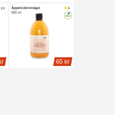
Äppelcidervinäger
2.3
5
500 ml
kr
65 kr