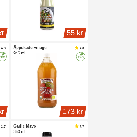
kr
55 kr
Äppelcidervinäger
4.8
4.8
946 ml
kr
173 kr
Garlic Mayo
3.7
2.7
350 ml