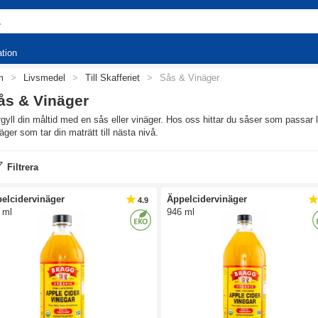
ation
m
>
Livsmedel
>
Till Skafferiet
>
Sås & Vinäger
ås & Vinäger
gyll din måltid med en sås eller vinäger. Hos oss hittar du såser som passar l
äger som tar din maträtt till nästa nivå.
Filtrera
elcidervinäger
Äppelcidervinäger
4.9
 ml
946 ml