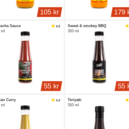
105 kr
179 
racha Sauce
Sweet & smokey BBQ
4.5
 ml
350 ml
55 kr
55 
ian Curry
Teriyaki
4.2
 ml
350 ml