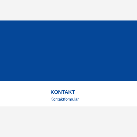
KONTAKT
Kontaktformulär
TELEFON
0220601001
Vardagar: 09:00-12:00
E-POST