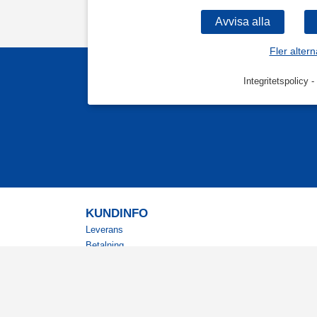
Fler altern
Integritetspolicy
-
KUNDINFO
Leverans
Betalning
Returer
Köpvillkor
Kundklubb