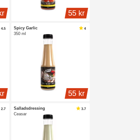
kr
55 kr
Spicy Garlic
4.5
4
350 ml
kr
55 kr
Salladsdressing
2.7
3.7
Ceasar