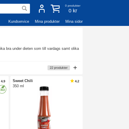
0
produkter
0 kr
Kundservice
Mina produkter
Mina sidor
ika bra under dieten som till vardags samt olika
22
produkter
Sweet Chili
4.9
4.2
350 ml