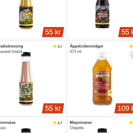
55 kr
55 
ladsdressing
Äppelcidervinäger
3.7
usand Island
473 ml
55 kr
109 
yonnaise
Mayonnaise
3.7
ssic
Chipotle