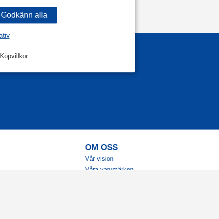
ativ
Köpvillkor
OM OSS
Vår vision
Våra varumärken
Vår historia
Tillgänglighet
Återförsäljare
Karriär