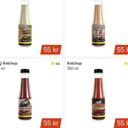
55 kr
55 
Q Ketchup
Ketchup
4.5
 ml
350 ml
55 kr
55 