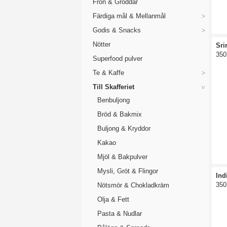
Frön & Groddar
Färdiga mål & Mellanmål
Godis & Snacks
Nötter
Sri
350
Superfood pulver
Te & Kaffe
Till Skafferiet
Benbuljong
Bröd & Bakmix
Buljong & Kryddor
Kakao
Mjöl & Bakpulver
Mysli, Gröt & Flingor
Ind
350
Nötsmör & Chokladkräm
Olja & Fett
Pasta & Nudlar