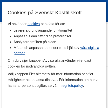
Cookies på Svenskt Kosttillskott
Vi använder
cookies
och data för att:
Hem
>
Livsmedel
>
Till Skafferiet
>
Benbuljong
Leverera grundläggande funktionalitet
Benbuljong
Anpassa sidan efter dina preferenser
Analysera trafiken på sidan
Benbuljong är näringsrikt och perfekt för att lyfta smaken i dina
rätter. Hitta benbuljong i pulverform, som flytande och i flera goda
Mäta och anpassa annonser med hjälp av
våra digitala
smaker!
partner
Vad är benbuljong bra för?
Om du väljer knappen Avvisa alla använder vi endast
Läs mer
cookies för nödvändiga syften.
Benbuljong innehåller en mängd vitaminer, mineraler, kollagen och
Benbuljong GrassFed
Nyttoteket Real Broth
aminosyror, vilket gör den till ett näringsrikt livsmedel. Traditionellt
Välj knappen Fler alternativ för mer information och fler
500 g
Chocolate
har den varit ett sätt att utnyttja hela djuret och få i sig viktiga
möjligheter att anpassa dina val. För information om hur vi
näringsämnen. Under senare år har intresset för benbuljong ökat,
både bland hälsointresserade och de som vill ha en naturlig källa
hanterar personuppgifter, se vår
Integritetspolicy
.
till essentiella näringsämnen. Många inkluderar benbuljong i sin
kost vid fasta eller som en del av en antiinflammatorisk
kosthållning.
Köp 2 - spara 10%