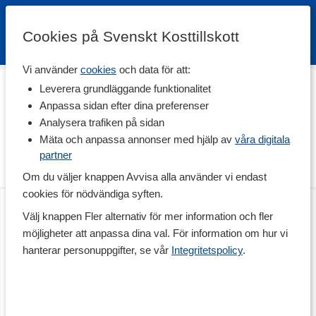
Cookies på Svenskt Kosttillskott
Vi använder
cookies
och data för att:
Hem
>
Livsmedel
>
Till Skafferiet
>
Sylt
Leverera grundläggande funktionalitet
Sylt
Anpassa sidan efter dina preferenser
Analysera trafiken på sidan
Njut av en god kalorifri sylt på mackan eller proteinpannkakorna.
Här har vi samlat goda och hälsosammare alternativ till de
Mäta och anpassa annonser med hjälp av
våra digitala
traditionella sylterna. Det behöver inte vara dränkt i socker bara
partner
för att vara gott!
Om du väljer knappen Avvisa alla använder vi endast
cookies för nödvändiga syften.
KETO Jam
KETO Jam
Super Raspberry
Very Strawberry
Välj knappen Fler alternativ för mer information och fler
möjligheter att anpassa dina val. För information om hur vi
hanterar personuppgifter, se vår
Integritetspolicy
.