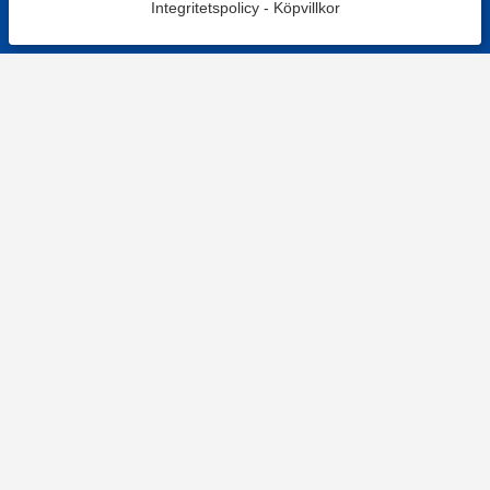
Integritetspolicy
-
Köpvillkor
Filtrera
Popularitet
KONTAKT
Kontaktformulär
TELEFON
0220601001
Vardagar: 09:00-12:00
E-POST