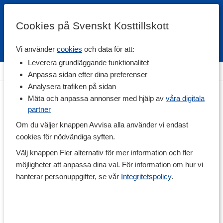
Cookies på Svenskt Kosttillskott
Vi använder
cookies
och data för att:
Fri frakt
Snabb leverans
Kundklubb
Leverera grundläggande funktionalitet
Hem
>
Livsmedel
>
Till Skafferiet
>
Sylt
Anpassa sidan efter dina preferenser
Analysera trafiken på sidan
Mäta och anpassa annonser med hjälp av
våra digitala
partner
Om du väljer knappen Avvisa alla använder vi endast
cookies för nödvändiga syften.
Välj knappen Fler alternativ för mer information och fler
möjligheter att anpassa dina val. För information om hur vi
hanterar personuppgifter, se vår
Integritetspolicy
.