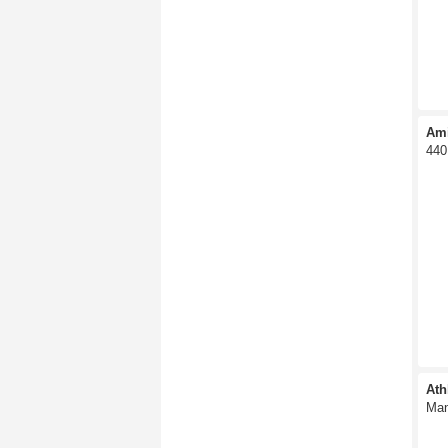
Ami
440
Ath
Man