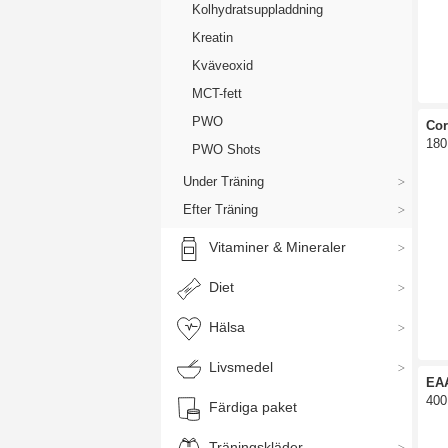
Kolhydratsuppladdning
Kreatin
Kväveoxid
MCT-fett
PWO
Co
180
PWO Shots
Under Träning
Efter Träning
Vitaminer & Mineraler
Diet
Hälsa
Livsmedel
EA
400
Färdiga paket
Träningskläder