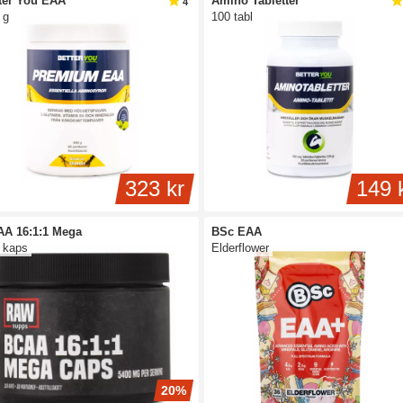
ter You EAA
Amino Tabletter
4
 g
100 tabl
323 kr
149 
A 16:1:1 Mega
BSc EAA
 kaps
Elderflower
20%