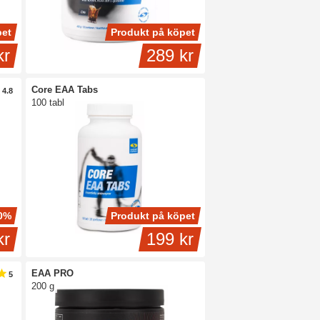
pet
Produkt på köpet
kr
289 kr
Core EAA Tabs
4.8
100 tabl
0%
Produkt på köpet
kr
199 kr
EAA PRO
5
200 g