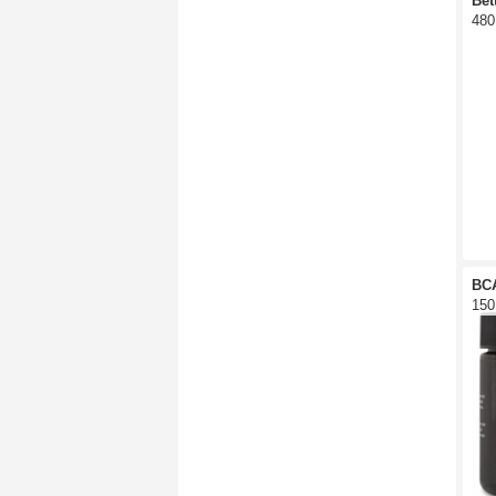
Bet
480
BCA
150