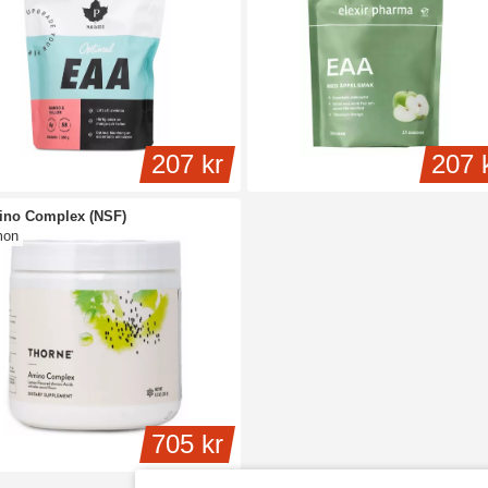
207 kr
207 
no Complex (NSF)
mon
705 kr