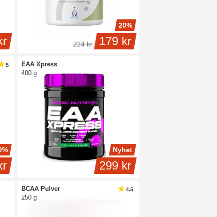
20%
kr
179 kr
224 kr
EAA Xpress
5
400 g
0%
Nyhet
kr
299 kr
BCAA Pulver
4.5
250 g