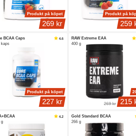
Produkt på köpet
Produkt på kö
269 kr
259 
re BCAA Caps
RAW Extreme EAA
4.6
 kaps
400 g
Produkt på köpet
2
227 kr
215 
269 kr
A+BCAA
Gold Standard BCAA
4.2
 g
266 g