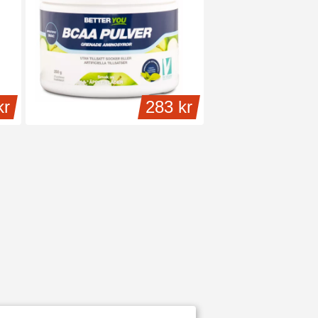
kr
283 kr