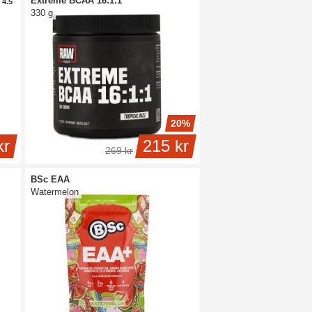
Extreme BCAA 16:1:1
4.5
330 g
20%
kr
215 kr
269 kr
BSc EAA
Watermelon