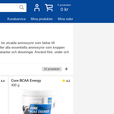
0
produkter
0 kr
Kundservice
Mina produkter
Mina sidor
re utvalda aminosyror som bidrar till
er alla essentiella aminosyror som kroppen
varianter och doseringar. Använd före, under och
31
produkter
Core BCAA Energy
4.4
4.2
400 g