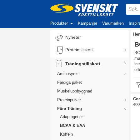
Produkter
Kampanjer
Varumärken
Inspir
He
Nyheter
B
Proteintillskott
BCA
mu
Träningstillskott
int
eft
Aminosyror
Färdiga paket
Muskeluppbyggnad
Co
Proteinpulver
400
Före Träning
Adaptogener
BCAA & EAA
Koffein