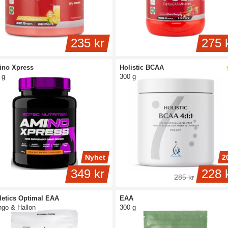
235 kr
275 
no Xpress
Holistic BCAA
 g
300 g
Nyhet
2
349 kr
228 
285 kr
letics Optimal EAA
EAA
go & Hallon
300 g