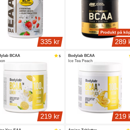
Produkt på kö
335 kr
289 
dylab BCAA
Bodylab BCAA
5
mon
Ice Tea Peach
219 kr
219 