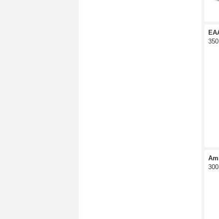
EA
350
Am
300