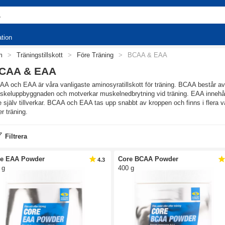
ation
m
>
Träningstillskott
>
Före Träning
>
BCAA & EAA
CAA & EAA
A och EAA är våra vanligaste aminosyratillskott för träning. BCAA består av t
skeluppbyggnaden och motverkar muskelnedbrytning vid träning. EAA innehåll
e själv tillverkar. BCAA och EAA tas upp snabbt av kroppen och finns i flera 
er träning.
Filtrera
re EAA Powder
Core BCAA Powder
4.3
 g
400 g