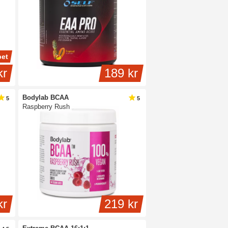
pet
kr
189 kr
Bodylab BCAA
5
5
Raspberry Rush
kr
219 kr