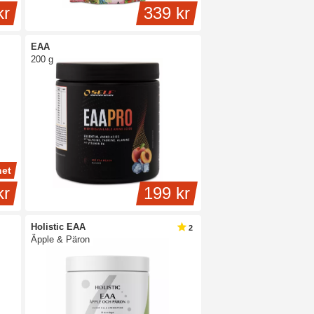
kr
339 kr
EAA
200 g
et
kr
199 kr
Holistic EAA
2
Äpple & Päron