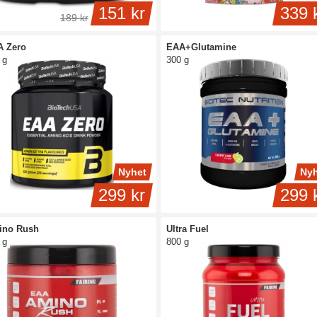
151 kr
339 
189 kr
A Zero
EAA+Glutamine
 g
300 g
Nyhet
Nyh
299 kr
299 
ino Rush
Ultra Fuel
 g
800 g