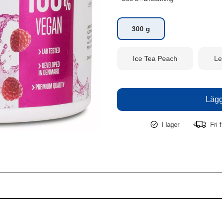
300 g
Ice Tea Peach
L
I lager
Fri f