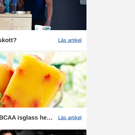
lskott?
Läs artikel
Recept: Gör kalorifri BCAA isglass hemma
Läs artikel