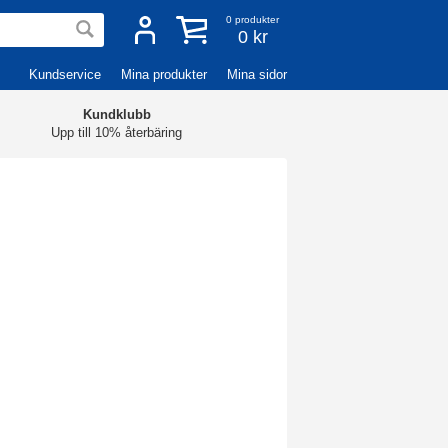
0
produkter
0 kr
Kundservice
Mina produkter
Mina sidor
Kundklubb
Upp till 10% återbäring