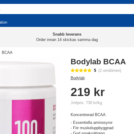
ation
Snabb leverans
Order innan 14 skickas samma dag
BCAA
Bodylab BCAA
5
(2 omdömen)
Bodylab
219 kr
Jmfpris: 730 kr/kg
Koncentrerad BCAA.
- Essentiella aminosyror
- För muskeluppbyggnad
- God smaksättning