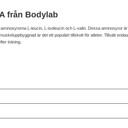
A från Bodylab
minosyrorna L-leucin, L-isoleucin och L-valin. Dessa aminosyror är e
keluppbyggnad är det ett populärt tillskott för atleter. Tillsätt endast 
ter träning.