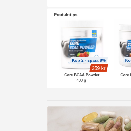
Produkttips
Köp 2 - spara 8%
Kö
259 kr
Core BCAA Powder
Core
400 g