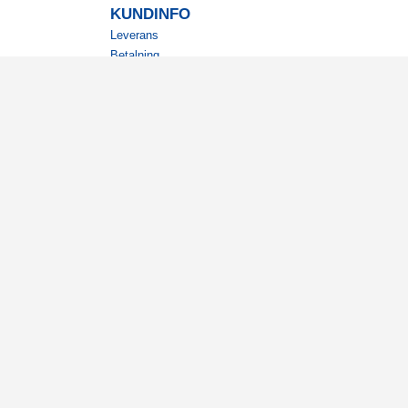
KUNDINFO
Leverans
Betalning
Returer
Köpvillkor
Kundklubb
Studentrabatt
Militärrabatt
Kontaktuppgifter Läkemedelsverket