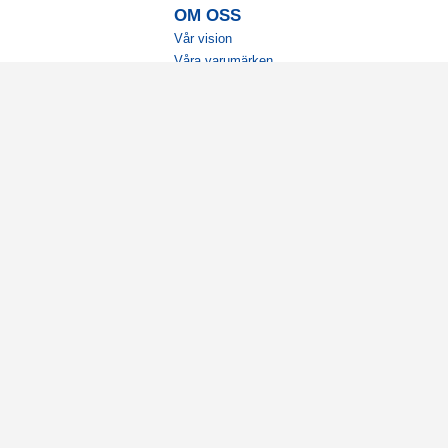
OM OSS
Vår vision
Våra varumärken
Vår historia
Tillgänglighet
Återförsäljare
Karriär
Samarbeten
Ambassadörsteam