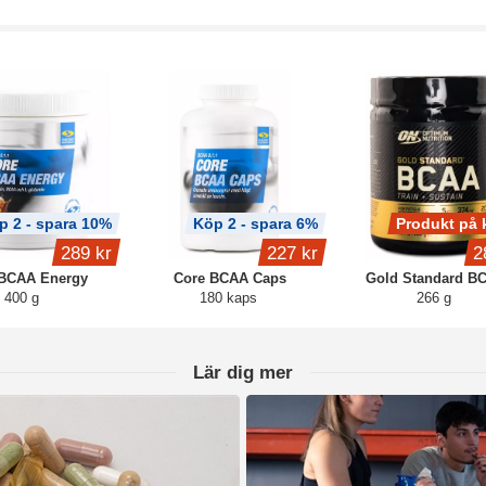
p 2 - spara 10%
Köp 2 - spara 6%
Produkt på 
289 kr
227 kr
2
 BCAA Energy
Core BCAA Caps
Gold Standard B
400 g
180 kaps
266 g
Lär dig mer