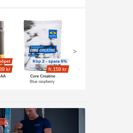
köpet
Köp 2 - spara 6%
Köp 4 - spara 15%
89 kr
fr.
159 kr
399 kr
CAA
Core Creatine
Whey Protein
Blue raspberry
1 kg