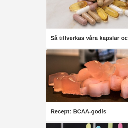
Så tillverkas våra kapslar oc
Recept: BCAA-godis