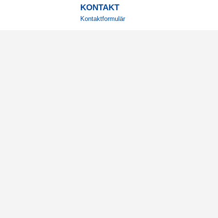
KONTAKT
Kontaktformulär
TELEFON
0220601001
Vardagar: 09:00-12:00
E-POST
info@svensktkosttillskott.se
MINA SIDOR
Logga in