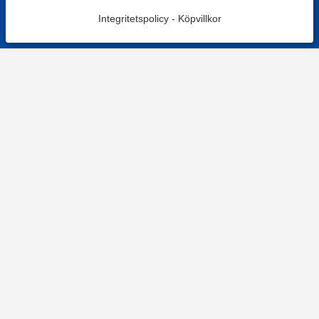
Integritetspolicy
-
Köpvillkor
Filtrera
Popularitet
KONTAKT
Kontaktformulär
TELEFON
0220601001
Vardagar: 09:00-12:00
E-POST