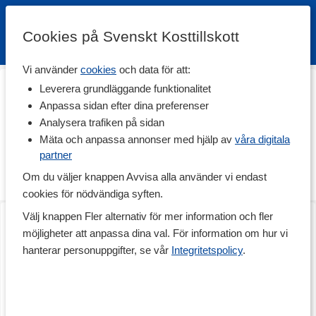
Cookies på Svenskt Kosttillskott
Vi använder
cookies
och data för att:
Hem
>
Hälsa
>
Led & Muskelbesvär
>
Liniment & Salvor
Leverera grundläggande funktionalitet
Liniment & Salvor
Anpassa sidan efter dina preferenser
Analysera trafiken på sidan
Ett liniment eller en salva är utmärkt när du vill hjälpa musklerna
att slappna av efter exempelvis ett träningspass och minska
Mäta och anpassa annonser med hjälp av
våra digitala
risken för smärta och värk. Här har vi samlat olika typer av
partner
värmande och kylande liniment samt salvor som både förebygger
Om du väljer knappen Avvisa alla använder vi endast
och lindrar problem. Utforska utbudet nedan!
cookies för nödvändiga syften.
Linnex Stick
Linnex Värmekräm
Välj knappen Fler alternativ för mer information och fler
50 g
100ml
möjligheter att anpassa dina val. För information om hur vi
hanterar personuppgifter, se vår
Integritetspolicy
.