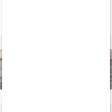
Tips
Andra har köpt
20
149 kr
75 kr
108 k
Linnex Stick
Tiger Balsam Vit
Linimentgel Trik
50 g
19 g
250 ml
Lär dig mer
Gör eget liniment
Läs artikel