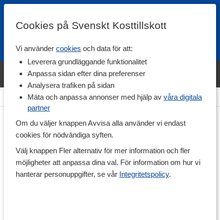
Cookies på Svenskt Kosttillskott
Vi använder
cookies
och data för att:
Fri frakt
Snabb leverans
Kundklubb
Leverera grundläggande funktionalitet
Bara idag! Handla varumärket Svenskt Kosttillskott för 600 kr & få
Anpassa sidan efter dina preferenser
shaker på köpet. »
Analysera trafiken på sidan
Hem
>
Hälsa
>
Led & Muskelbesvär
>
Liniment & Salvor
Mäta och anpassa annonser med hjälp av
våra digitala
partner
Om du väljer knappen Avvisa alla använder vi endast
cookies för nödvändiga syften.
Välj knappen Fler alternativ för mer information och fler
möjligheter att anpassa dina val. För information om hur vi
hanterar personuppgifter, se vår
Integritetspolicy
.