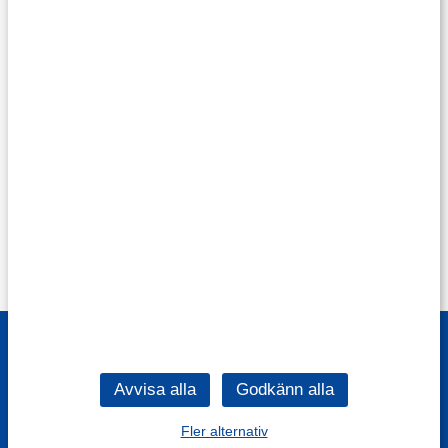
Fler alternativ