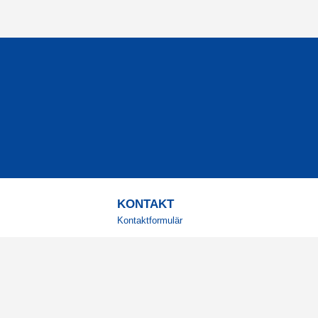
KONTAKT
Kontaktformulär
TELEFON
0220601001
Vardagar: 09:00-12:00
E-POST
info@svensktkosttillskott.se