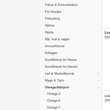
änd
Fokus & Koncentration
blo
För Husdjur
Des
Förkylning
Hjärna
Hjärta
Ext
500
Hår, hud & naglar
Immunförsvar
Kollagen
Kosttillskott för Henne
Kosttillskott för Honom
Led & Muskelbesvär
Mage & Tarm
Omega-fettsyror
Omega-3
Lin
250
Omega-6
Omega-7