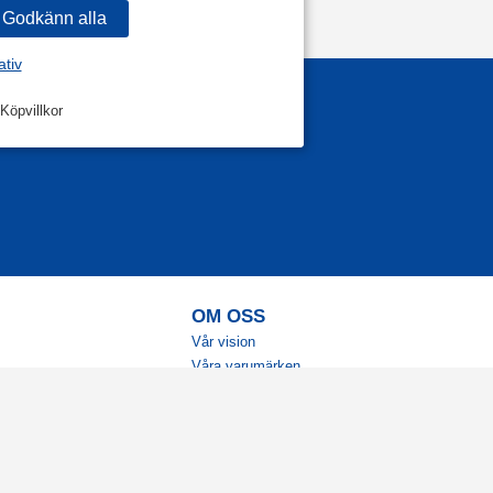
ativ
Köpvillkor
OM OSS
Vår vision
Våra varumärken
Vår historia
Tillgänglighet
Återförsäljare
Karriär
Samarbeten