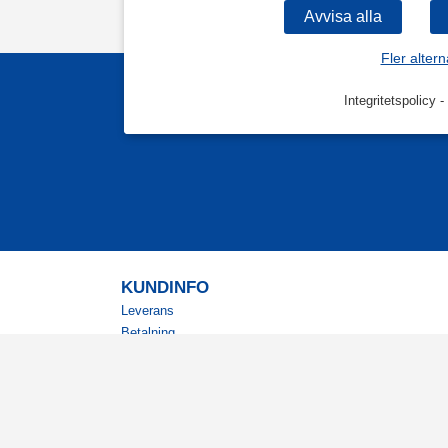
Fler altern
Integritetspolicy
-
KUNDINFO
Leverans
Betalning
Returer
Köpvillkor
Kundklubb
Studentrabatt