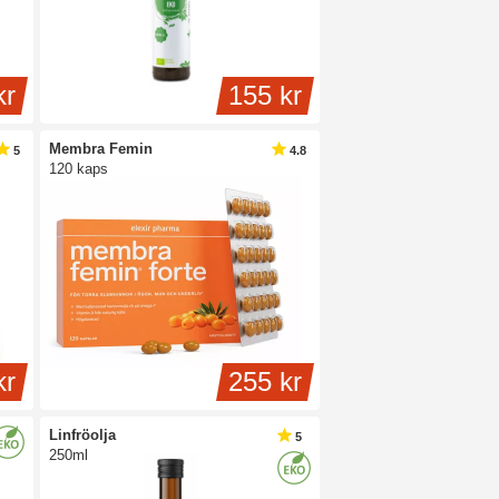
 att omega-9 kan vara av stor vikt för
förhöjningen av det "goda" kolesterolet HDL.
hur det går till vet man inte riktigt ännu.
kr
155 kr
Membra Femin
5
4.8
120 kaps
kr
255 kr
Linfröolja
5
250ml