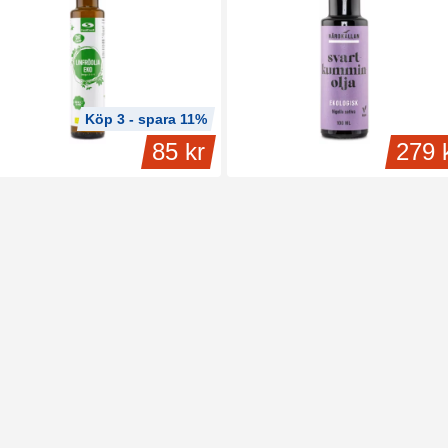
ga-9 återfinns i fetare vegetabilier såsom avokado, olivolja och pekannötter.
Köp 3 - spara 11%
 mest vanligt förekommande omega-9-fettsyran heter oljesyra som finns i my
85 kr
279 
ga forskare har börjat tro att det kan vara oljesyran som är ansvarig för de po
dtrycket. Det beror på att oljesyra kan bidra till att motverka åderförkalkning.
a fetare vegetabilier såsom avokado, pekannötter, mandlar och cashew.
ips!
Lär dig mer om att
välja rätt olja och fett
.
lskott av Omega-9
senare år har man börjat prata om vikten av ett balanserat intag av omega-fette
n innehåller omega-3 och/eller omega-6, som ser till att ge dig det lilla extra fö
isste du att:
Oljesyran är den enda omega-9 fettsyran som har någon
betydande forskning relaterad till människans hälsa.