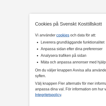
Medelhavsdieten är ett exempel på detta.
Omega-9 finns i vegetabilier såsom avokado, olivolja
och nötter.
Omega-9 fettsyran oljesyra används ofta i hudvård då
Cookies på Svenskt Kosttillskott
den har en bra förmåga att penetrera djupt ner i huden.
Vi använder
cookies
och data för att:
Leverera grundläggande funktionalitet
Anpassa sidan efter dina preferenser
Analysera trafiken på sidan
Mäta och anpassa annonser med hjäl
Om du väljer knappen Avvisa alla använde
syften.
Välj knappen Fler alternativ för mer informa
anpassa dina val. För information om hur v
Integritetspolicy
.