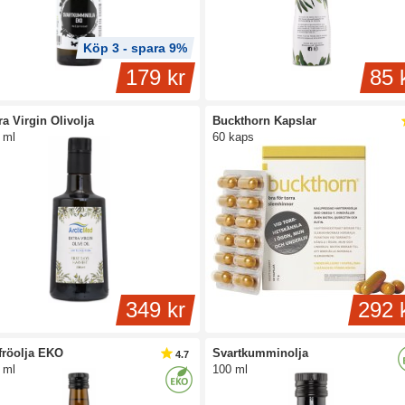
å är det bra att se till att få i sig omega-9 från kosten. Man har nämligen sett
dfetterna, genom att bidra till sänkningen av det "onda" LDL-kolesterolet och 
sutom verkar det som att omega-9 kan vara betydelsefullt för blodsockret, men 
Köp 3 - spara 9%
179 kr
85 
ra Virgin Olivolja
Buckthorn Kapslar
 ml
60 kaps
349 kr
292 
fröolja EKO
Svartkumminolja
4.7
 ml
100 ml