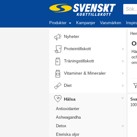
Produkter
Kampanjer
Varumärken
Inspir
He
Nyheter
O
Proteintillskott
Här
och
Träningstillskott
om
Vitaminer & Mineraler
Dä
Ome
Diet
i c
nor
Hälsa
Sva
100
Antioxidanter
Ashwagandha
Va
Detox
Ome
Eteriska oljor
Ome