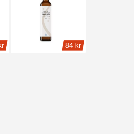
cket höga mängder (ca 85%) i olivolja och
kr
84 kr
sitiva effekter som olivoljan tycks ha på
 Utöver olivolja finns omega-9 i många andra av
rna. Därför finns omega-9 oftast i tillskott som
r din hälsa.