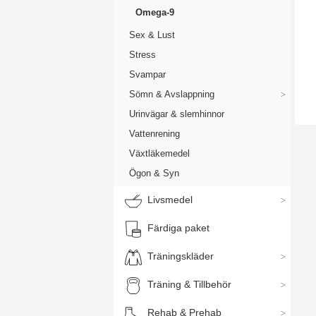
Omega-9
Sex & Lust
Stress
Ome
Svampar
Sömn & Avslappning
Den
mån
Urinvägar & slemhinnor
blo
Vattenrening
vår
Växtläkemedel
T
Ögon & Syn
Livsmedel
Til
På 
Färdiga paket
äve
Träningskläder
V
Träning & Tillbehör
Rehab & Prehab