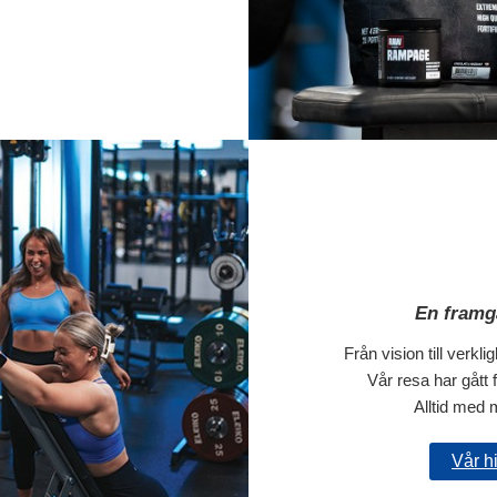
En framg
Från vision till verkligh
Vår resa har gått fr
Alltid med m
Vår hi