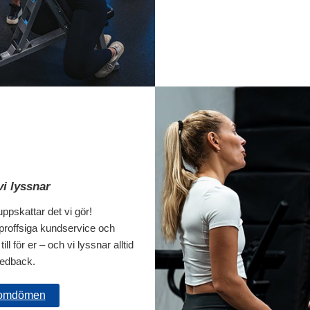
 vi lyssnar
 uppskattar det vi gör!
proffsiga kundservice och
ill för er – och vi lyssnar alltid
eedback.
 omdömen