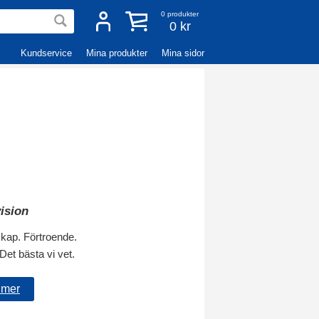
0
produkter
0 kr
Kundservice
Mina produkter
Mina sidor
ision
skap. Förtroende.
Det bästa vi vet.
 mer