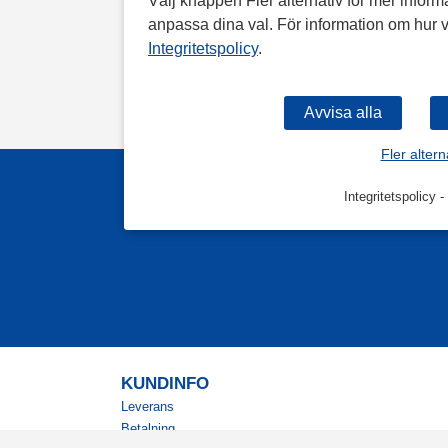
Välj knappen Fler alternativ för mer informa
anpassa dina val. För information om hur v
Integritetspolicy
.
Fler altern
Integritetspolicy
-
KUNDINFO
Leverans
Betalning