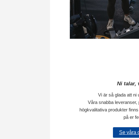
Ni talar,
Vi är så glada att ni
Våra snabba leveranser, 
högkvalitativa produkter finns t
på er f
Se våra