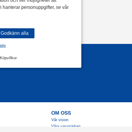
tion och fler möjligheter att
i hanterar personuppgifter, se vår
ativ
Köpvillkor
OM OSS
Vår vision
Våra varumärken