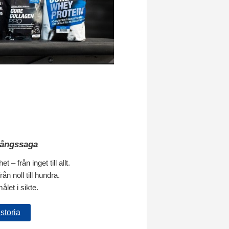
ångssaga
et – från inget till allt.
ån noll till hundra.
ålet i sikte.
storia