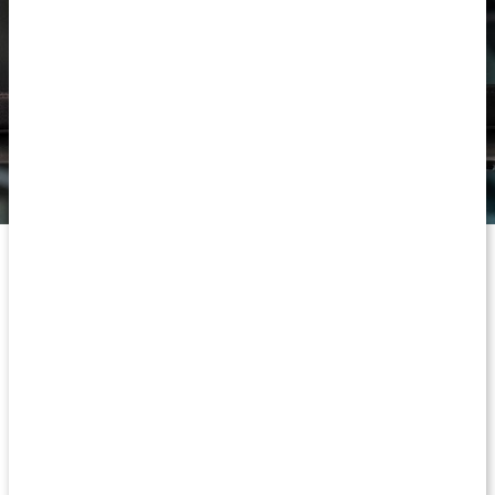
Tillverkning
Våra kosttillskott tillverkas enligt metoden HACCP –
riskanalys och kritiska styrpunkter. Med den här metoden
kontrolleras livsmedlen genom hela produktionen. Vi följer
även GMP, Good Manufacturing Practice, som är ett
regelverk kring hur tillverkning och packning av livsmedel och
häsokost ska fungera.