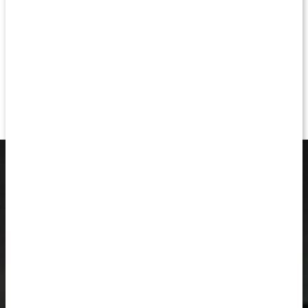
maximerar dina resultat och
ger dig de bästa
förutsättningarna för att ta din
träning till nästa nivå.