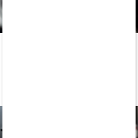
Ät rätt, träna smart
Vi tror på att ge kroppen och sinnet de bästa förutsättningarna
för att vara frisk genom livet. Ladda kroppen med det den vill
ha – maxade endorfiner, kraftfulla vitaminer, explosivt kreatin.
Det behöver inte vara svårt.
Eller som vi ser det: vi gör det lätt att välja rätt.