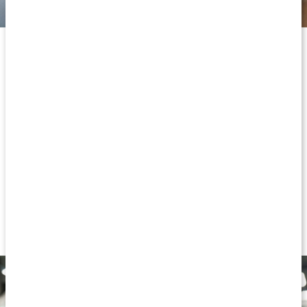
Är det säkert?
Forskning och framsteg är grunden i vår filosofi. Vi uppdaterar
oss hela tiden med den senaste forskningen och följer
självklart Livsmedelsverkets råd när det gäller både innehåll
och hantering av våra produkter. Vi är medlemmar i Svensk
Egenvård vilket garanterar att vi följer de lagar, direktiv,
förordningar och myndighetsföreskrifter som reglerar handeln
med egenvårdsprodukter. Det gör att du kan känna dig trygg
när du handlar hos oss.
Eftersom du inte kan veta allt så gör vi det åt dig.