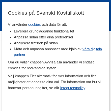
Cookies på Svenskt Kosttillskott
Vi använder
cookies
och data för att:
Fri frakt
Snabb leverans
Kundklubb
Leverera grundläggande funktionalitet
Hem
>
Hälsa
>
Omega-fettsyror
>
Omega-3
Anpassa sidan efter dina preferenser
Analysera trafiken på sidan
Mäta och anpassa annonser med hjälp av
våra digitala
partner
Om du väljer knappen Avvisa alla använder vi endast
cookies för nödvändiga syften.
Välj knappen Fler alternativ för mer information och fler
möjligheter att anpassa dina val. För information om hur vi
hanterar personuppgifter, se vår
Integritetspolicy
.