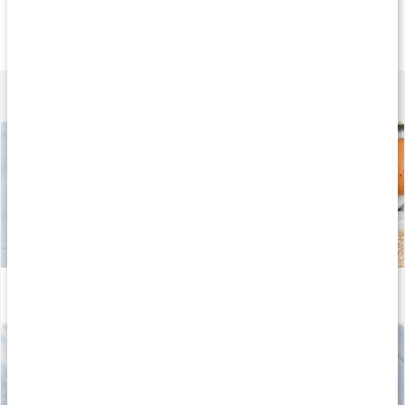
189 kr
84 kr
179 k
GLA Nattljusolja EKO
Linfröolja
Svartkumminolj
100 ml
250ml
100 ml
Lär dig mer
Därför är omega-3 bra
Läs artikel