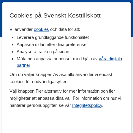
Cookies på Svenskt Kosttillskott
Vi använder
cookies
och data för att:
Fri frakt
Snabb leverans
Kundklubb
Leverera grundläggande funktionalitet
Hem
>
Hälsa
>
Kollagen
Anpassa sidan efter dina preferenser
Analysera trafiken på sidan
Mäta och anpassa annonser med hjälp av
våra digitala
partner
Om du väljer knappen Avvisa alla använder vi endast
cookies för nödvändiga syften.
Välj knappen Fler alternativ för mer information och fler
möjligheter att anpassa dina val. För information om hur vi
hanterar personuppgifter, se vår
Integritetspolicy
.