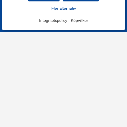
Fler alternativ
Integritetspolicy
-
Köpvillkor
KONTAKT
Kontaktformulär
TELEFON
0220601001