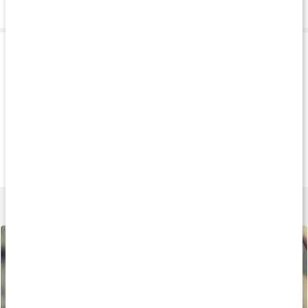
Leverans & betalning
Produkttips
Köp 5 - spara 15%
Köp 3 - spara 9%
Köp 5 - spara 21
339 kr
227 kr
239 k
Core Collagen Pro
Collagen Plus
Collagen Marint
340 g
90 kaps
200 g
Lär dig mer