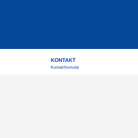
KONTAKT
Kontaktformulär
TELEFON
0220601001
Vardagar: 09:00-12:00
E-POST
info@svensktkosttillskott.se
MINA SIDOR
Logga in