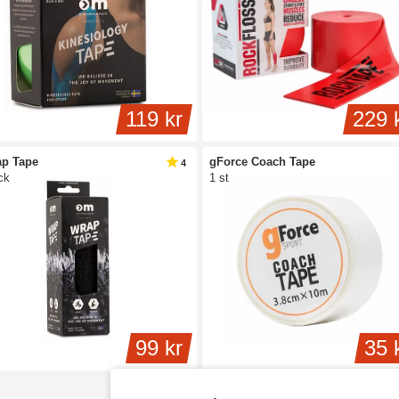
119 kr
229 
p Tape
gForce Coach Tape
4
ck
1 st
99 kr
35 