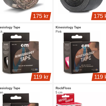
175 kr
175 
esiology Tape
Kinesiology Tape
ck
Pink
119 kr
119 
esiology Tape
RockFloss
en
5 cm