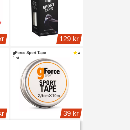
kr
129 kr
gForce Sport Tape
4
1 st
kr
39 kr