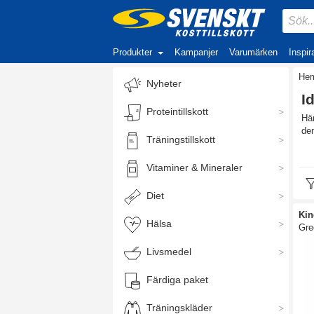
Produkter
Kampanjer
Varumärken
Inspir
He
Nyheter
I
Proteintillskott
Här
den
Träningstillskott
Lä
Vitaminer & Mineraler
Idr
stab
Diet
mus
elle
Kin
Hälsa
att
Gre
Livsmedel
Färdiga paket
Träningskläder