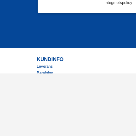
Integritetspolicy
-
KUNDINFO
Leverans
Betalning
Returer
Köpvillkor
Kundklubb
Studentrabatt
Militärrabatt
Kontaktuppgifter Läkemedelsverket