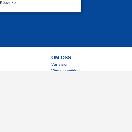
Köpvillkor
OM OSS
Vår vision
Våra varumärken
Vår historia
Tillgänglighet
Återförsäljare
Karriär
Samarbeten
Ambassadörsteam