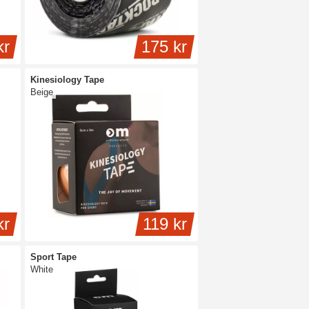
kr
175 kr
Kinesiology Tape
Beige
kr
119 kr
Sport Tape
White