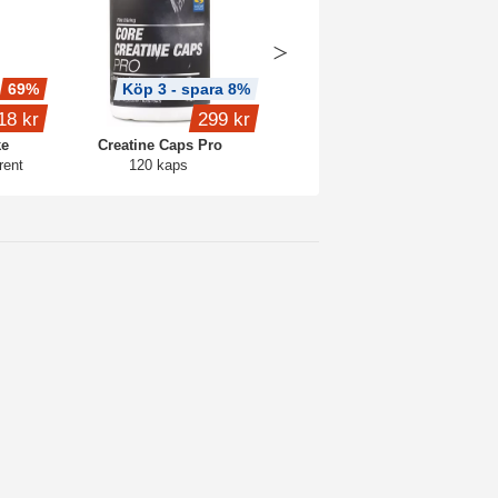
69%
Köp 3 - spara 8%
Köp 3 - spara 8%
18 kr
299 kr
189 kr
ke
Creatine Caps Pro
Trippel Magnesium
rent
120 kaps
90 kaps