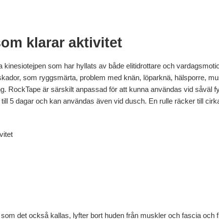
om klarar aktivitet
a kinesiotejpen som har hyllats av både elitidrottare och vardagsmot
 skador, som ryggsmärta, problem med knän, löparknä, hälsporre, m
ing. RockTape är särskilt anpassad för att kunna användas vid såväl fy
 till 5 dagar och kan användas även vid dusch. En rulle räcker till cirka 
vitet
ejp som det också kallas, lyfter bort huden från muskler och fascia och 