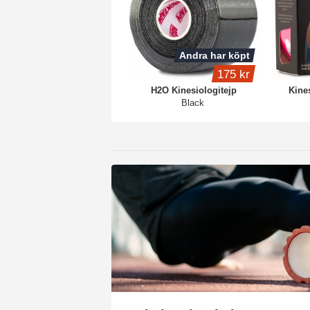
Andra har köpt
175 kr
H2O Kinesiologitejp
Kine
Black