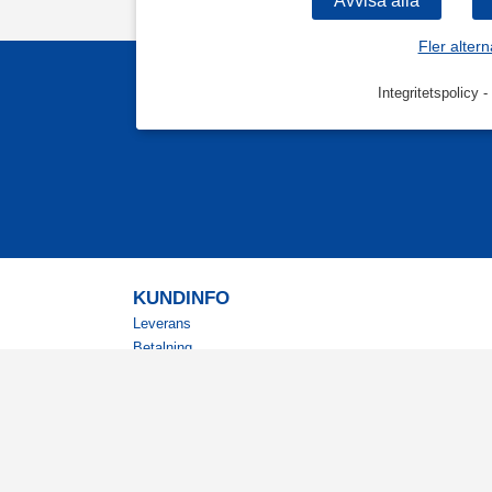
Fler altern
Integritetspolicy
-
KUNDINFO
Leverans
Betalning
Returer
Köpvillkor
Kundklubb
Studentrabatt
Militärrabatt