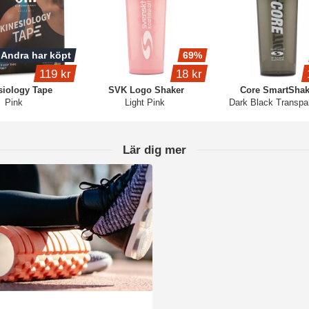
Andra har köpt
69%
119 kr
18 kr
siology Tape
SVK Logo Shaker
Core SmartSha
Pink
Light Pink
Dark Black Transpa
Lär dig mer