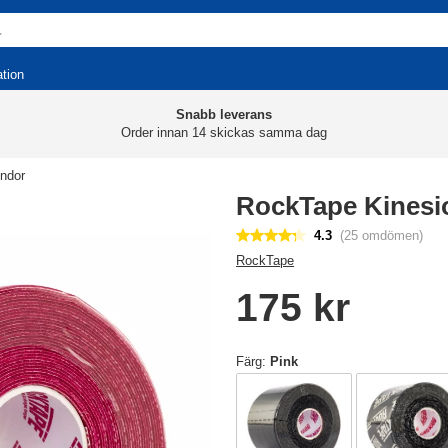
ation
Snabb leverans
Order innan 14 skickas samma dag
indor
RockTape Kinesio
4.3
(25 omdömen)
RockTape
175 kr
Färg:
Pink