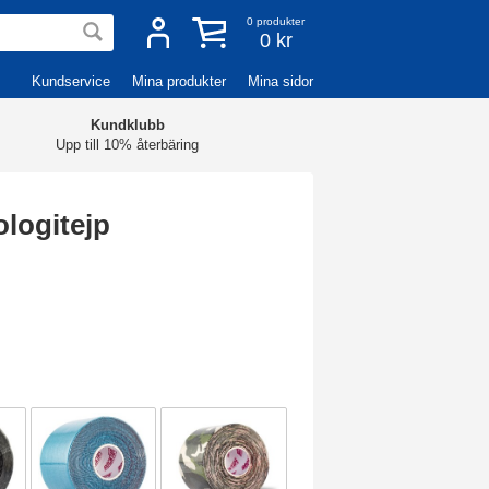
0
produkter
0 kr
Kundservice
Mina produkter
Mina sidor
Kundklubb
Upp till 10% återbäring
logitejp