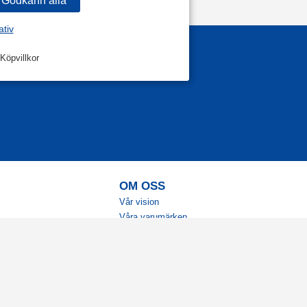
ativ
Köpvillkor
OM OSS
Vår vision
Våra varumärken
Vår historia
Tillgänglighet
Återförsäljare
Karriär
Samarbeten