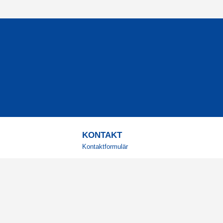
KONTAKT
Kontaktformulär
TELEFON
0220601001
Vardagar: 09:00-12:00
E-POST
info@svensktkosttillskott.se