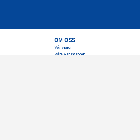
OM OSS
Vår vision
Våra varumärken
Vår historia
Tillgänglighet
Återförsäljare
Karriär
Samarbeten
Ambassadörsteam