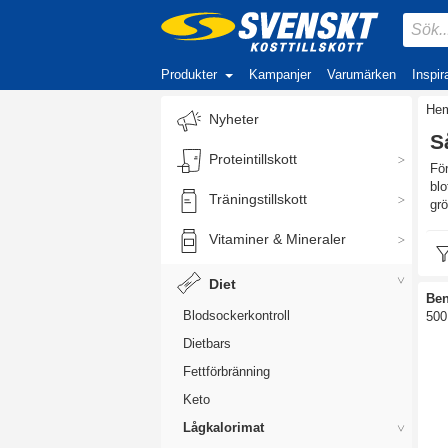
Produkter
Kampanjer
Varumärken
Inspir
He
Nyheter
S
Proteintillskott
För
blo
Träningstillskott
grö
Vitaminer & Mineraler
Diet
Ben
Blodsockerkontroll
500
Dietbars
Fettförbränning
Keto
Lågkalorimat