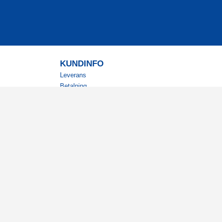
KUNDINFO
Leverans
Betalning
Returer
Köpvillkor
Kundklubb
Studentrabatt
Militärrabatt
Kontaktuppgifter Läkemedelsverket