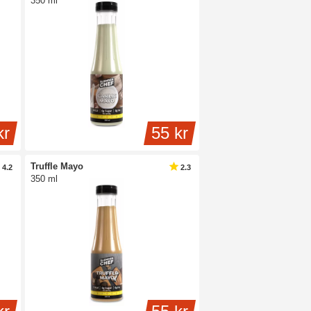
350 ml
kr
55 kr
Truffle Mayo
4.2
2.3
350 ml