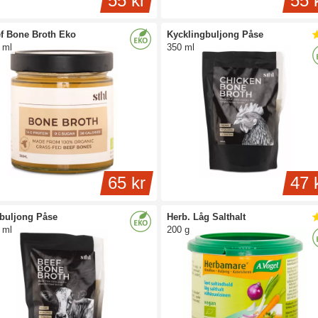
55 kr
55 
f Bone Broth Eko
Kycklingbuljong Påse
 ml
350 ml
65 kr
47 
fbuljong Påse
Herb. Låg Salthalt
 ml
200 g