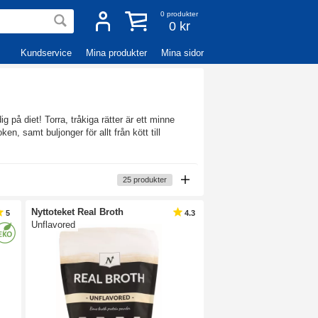
0
produkter
0 kr
Kundservice
Mina produkter
Mina sidor
g på diet! Torra, tråkiga rätter är ett minne
ken, samt buljonger för allt från kött till
25
produkter
Nyttoteket Real Broth
5
4.3
Unflavored