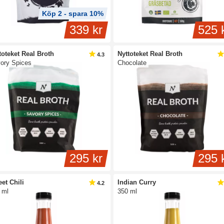
Köp 2 - spara 10%
339 kr
525 
toteket Real Broth
Nyttoteket Real Broth
4.3
ory Spices
Chocolate
295 kr
295 
et Chili
Indian Curry
4.2
 ml
350 ml