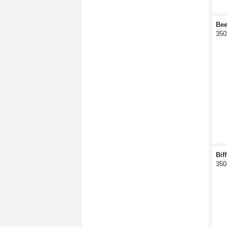
Bee
350
Bif
350