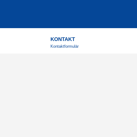
KONTAKT
Kontaktformulär
TELEFON
0220601001
Vardagar: 09:00-12:00
E-POST
info@svensktkosttillskott.se
MINA SIDOR
Logga in