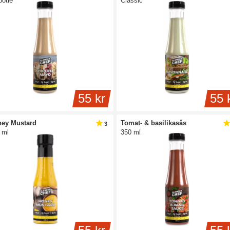
potle
Classic
55 kr
55 
ey Mustard
Tomat- & basilikasås
3
 ml
350 ml