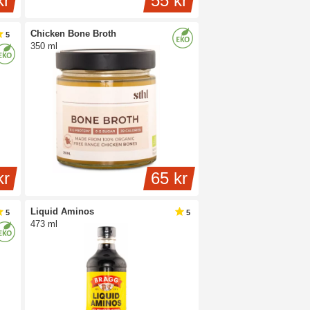
kr
55 kr
Chicken Bone Broth
5
350 ml
kr
65 kr
Liquid Aminos
5
5
473 ml