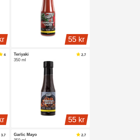
kr
55 kr
Teriyaki
4
2.7
350 ml
kr
55 kr
Garlic Mayo
3.7
2.7