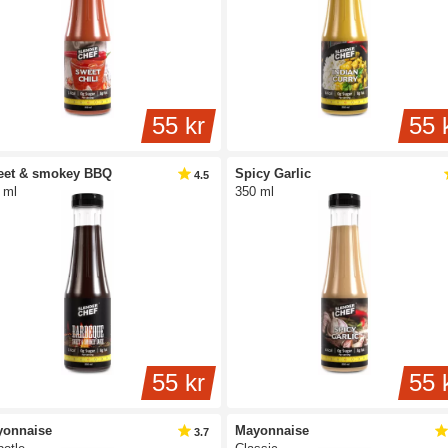
55 kr
55 
eet & smokey BBQ
Spicy Garlic
4.5
 ml
350 ml
55 kr
55 
yonnaise
Mayonnaise
3.7