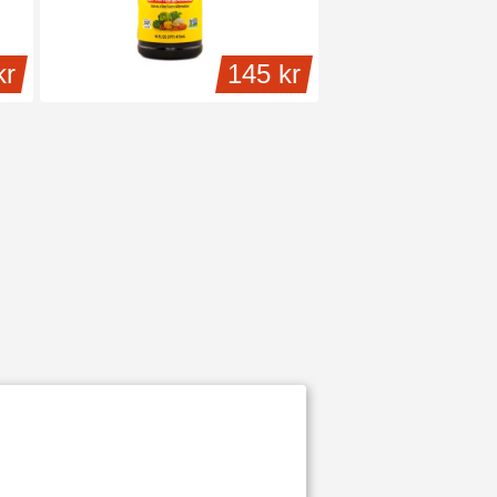
kr
145 kr