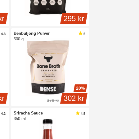
kr
295 kr
Benbuljong Pulver
4.3
5
500 g
20%
kr
302 kr
378 kr
Sriracha Sauce
4.2
4.5
350 ml