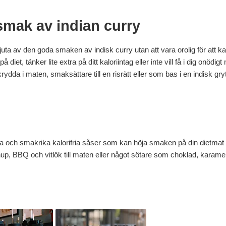
smak av indian curry
ta av den goda smaken av indisk curry utan att vara orolig för att ka
å diet, tänker lite extra på ditt kaloriintag eller inte vill få i dig onöd
dda i maten, smaksättare till en risrätt eller som bas i en indisk gry
a och smakrika kalorifria såser som kan höja smaken på din dietmat utan
, BBQ och vitlök till maten eller något sötare som choklad, karamell 