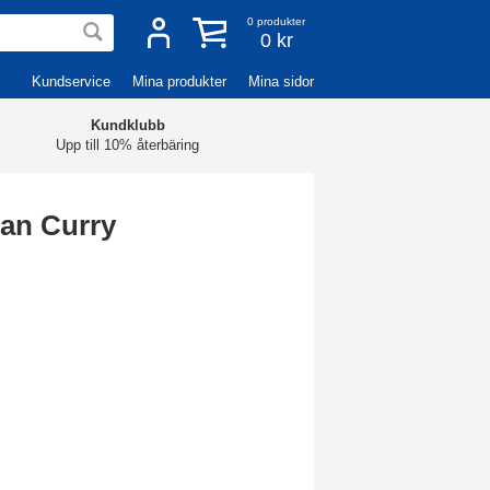
0
produkter
0 kr
Kundservice
Mina produkter
Mina sidor
Kundklubb
Upp till 10% återbäring
ian Curry