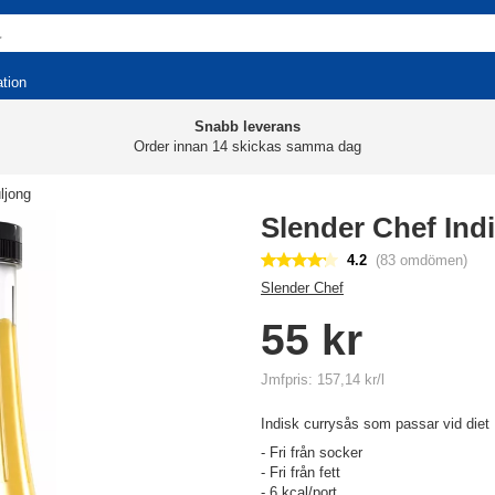
ation
Snabb leverans
Order innan 14 skickas samma dag
ljong
Slender Chef Ind
4.2
(83 omdömen)
Slender Chef
55 kr
Jmfpris: 157,14 kr/l
Indisk currysås som passar vid diet
- Fri från socker
- Fri från fett
- 6 kcal/port