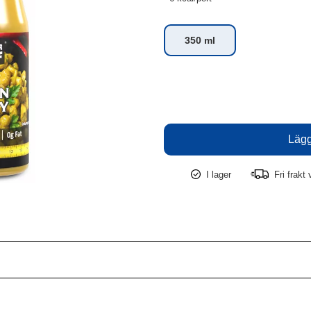
350 ml
I lager
Fri frakt 