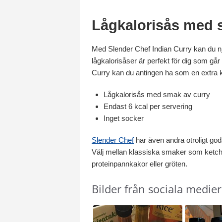
Lågkalorisås med 
Med Slender Chef Indian Curry kan du nju
lågkalorisåser är perfekt för dig som går p
Curry kan du antingen ha som en extra kry
Lågkalorisås med smak av curry
Endast 6 kcal per servering
Inget socker
Slender Chef
har även andra otroligt god
Välj mellan klassiska smaker som ketchup
proteinpannkakor eller gröten.
Bilder från sociala medier
Slideshow
Slide
controls