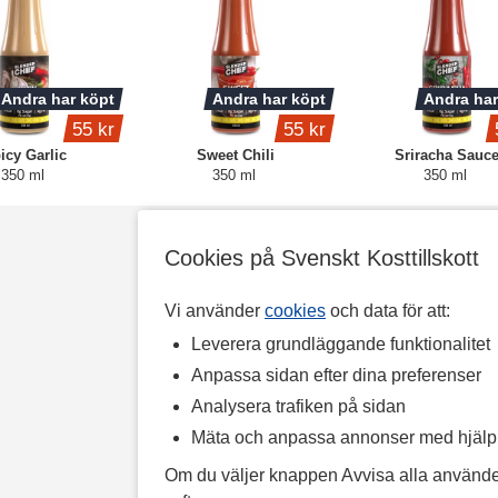
Andra har köpt
Andra har köpt
Andra har
55 kr
55 kr
icy Garlic
Sweet Chili
Sriracha Sauc
350 ml
350 ml
350 ml
Cookies på Svenskt Kosttillskott
Vi använder
cookies
och data för att:
Leverera grundläggande funktionalitet
Anpassa sidan efter dina preferenser
Analysera trafiken på sidan
Mäta och anpassa annonser med hjäl
Om du väljer knappen Avvisa alla använde