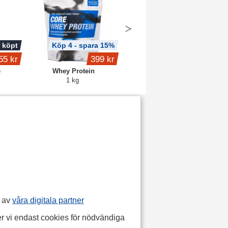
 köpt
Köp 4 - spara 15%
55 kr
399 kr
1 649 kr
e
Whey Protein
Core Protein Pro
1 kg
3 kg
p av
våra digitala partner
r vi endast cookies för nödvändiga