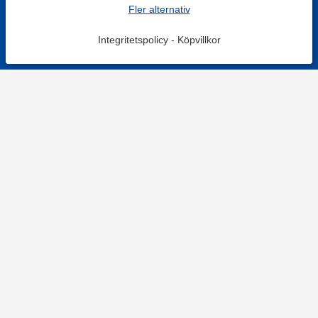
Fler alternativ
Integritetspolicy
-
Köpvillkor
KONTAKT
Kontaktformulär
TELEFON
0220601001
Vardagar: 09:00-12:00