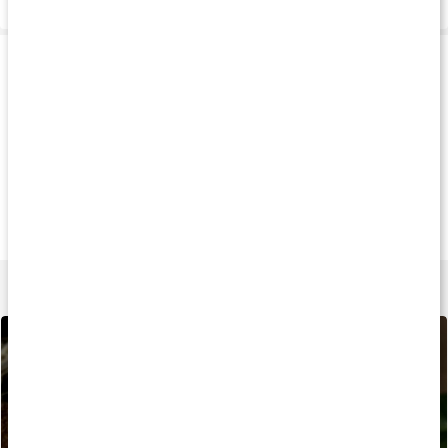
Produkttips
20%
20%
Pake
fr.
223 kr
fr.
223 kr
1 299 k
Diet Shake
Diet Shake Less
Viktminskning Int
Skogsbär Yoghurt
Sugar
Paket
Choklad
Lär dig mer