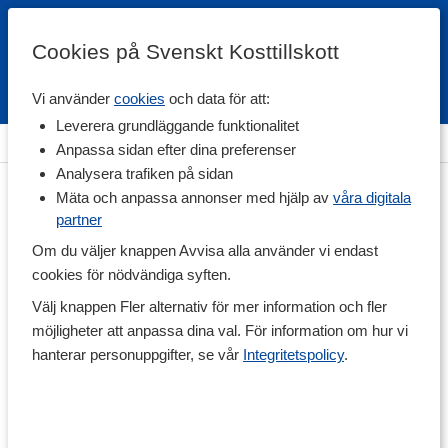
Cookies på Svenskt Kosttillskott
Vi använder
cookies
och data för att:
Fri frakt
Snabb leverans
Kundklubb
Leverera grundläggande funktionalitet
Hem
>
Livsmedel
>
Färdiga mål & Mellanmål
>
Dietmål
Anpassa sidan efter dina preferenser
Analysera trafiken på sidan
Mäta och anpassa annonser med hjälp av
våra digitala
partner
Om du väljer knappen Avvisa alla använder vi endast
cookies för nödvändiga syften.
Välj knappen Fler alternativ för mer information och fler
möjligheter att anpassa dina val. För information om hur vi
hanterar personuppgifter, se vår
Integritetspolicy
.