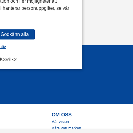
tion och fler möjligheter att
i hanterar personuppgifter, se vår
ativ
Köpvillkor
OM OSS
Vår vision
Våra varumärken