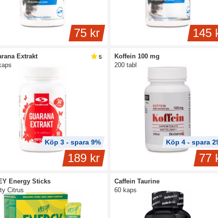
75 kr
145 
rana Extrakt
Koffein 100 mg
5
kaps
200 tabl
Köp 3 - spara 9%
Köp 4 - spara 
189 kr
77 
Y Energy Sticks
Caffein Taurine
ty Citrus
60 kaps