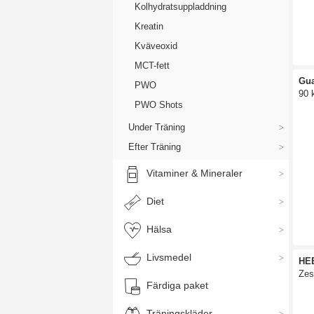
Kolhydratsuppladdning
Kreatin
Kväveoxid
MCT-fett
Gua
PWO
90 
PWO Shots
Under Träning
Efter Träning
Vitaminer & Mineraler
Diet
Hälsa
Livsmedel
HEE
Zes
Färdiga paket
Träningskläder