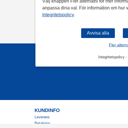
Välj knappen Fler alternativ för mer informa
anpassa dina val. För information om hur v
Integritetspolicy
.
Fler altern
Integritetspolicy
-
KUNDINFO
Leverans
Betalning