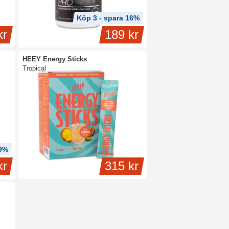
Köp 3 - spara 16%
kr
189 kr
HEEY Energy Sticks
Tropical
29%
kr
315 kr