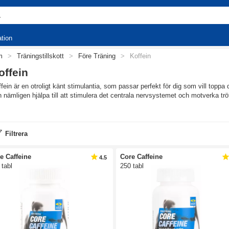
ation
m
>
Träningstillskott
>
Före Träning
>
Koffein
offein
fein är en otroligt känt stimulantia, som passar perfekt för dig som vill toppa
 nämligen hjälpa till att stimulera det centrala nervsystemet och motverka trö
turlig form av koffein
 tillskott finns koffein både enskilt och som ingrediens, och för dig som enbart
Filtrera
feintabletter vara perfekt. Det finns även smidiga brustabletter med koffein för 
feinrik sportdryck. Dessutom hittar du produkter med guarana här, en naturlig 
e Caffeine
Core Caffeine
4.5
 tabl
250 tabl