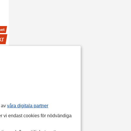
et
kr
p av
våra digitala partner
r vi endast cookies för nödvändiga