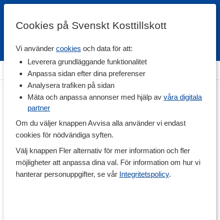
Cookies på Svenskt Kosttillskott
Vi använder
cookies
och data för att:
Fri frakt
Snabb leverans
Kundklubb
Leverera grundläggande funktionalitet
Hem
>
Träningstillskott
>
Före Träning
>
Koffein
Anpassa sidan efter dina preferenser
Analysera trafiken på sidan
Mäta och anpassa annonser med hjälp av
våra digitala
partner
Om du väljer knappen Avvisa alla använder vi endast
cookies för nödvändiga syften.
Välj knappen Fler alternativ för mer information och fler
möjligheter att anpassa dina val. För information om hur vi
hanterar personuppgifter, se vår
Integritetspolicy
.