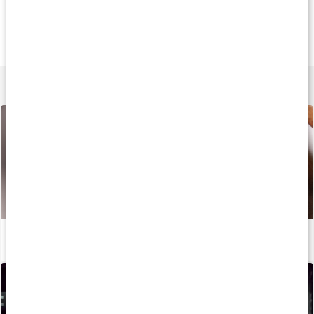
Tips
Köp 3 - spara 9%
Köp 3 - spara 16
75 kr
189 kr
189 k
Core Caffeine
Guarana Extrakt
Core Caffeine Pr
100 tabl
90 kaps
90 kaps
Lär dig mer
Så hänger koffein och fettförbränning ihop
Läs artikel