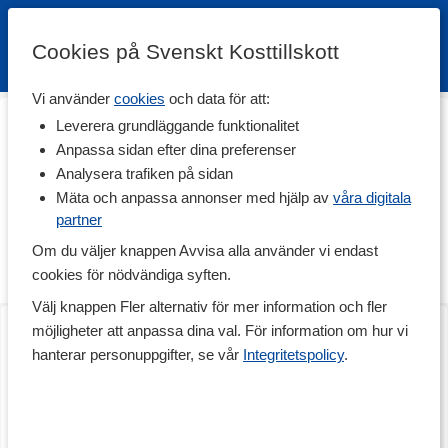
Cookies på Svenskt Kosttillskott
Vi använder
cookies
och data för att:
Hem
>
Träningstillskott
>
Aminosyror
>
Karnitin
Leverera grundläggande funktionalitet
L-karnitin
Anpassa sidan efter dina preferenser
Analysera trafiken på sidan
Här hittar du kosttillskott med aminosyran karnitin, som L-karnitin
i fri form och i bunden form som ALC, acetyl-L-karnitin. Karnitin
Mäta och anpassa annonser med hjälp av
våra digitala
har en roll i kroppens mitokondrier där fett förbränns till energi för
partner
att förbrukas. Karnitin fungerar där bland annat som
Om du väljer knappen Avvisa alla använder vi endast
fettransportör från kroppen till mitokondrierna. Använd som ett
kosttillskott vid träning och diet.
cookies för nödvändiga syften.
Välj knappen Fler alternativ för mer information och fler
Diet Carnitine
Acetyl-L-karnitin
möjligheter att anpassa dina val. För information om hur vi
60 kaps
60 kaps
hanterar personuppgifter, se vår
Integritetspolicy
.