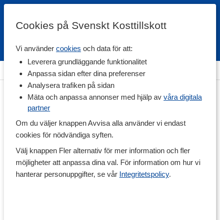
Cookies på Svenskt Kosttillskott
Vi använder
cookies
och data för att:
Fri frakt
Snabb leverans
Kundklubb
Leverera grundläggande funktionalitet
Hem
>
Träningstillskott
>
Aminosyror
>
Karnitin
Anpassa sidan efter dina preferenser
Analysera trafiken på sidan
Mäta och anpassa annonser med hjälp av
våra digitala
partner
Om du väljer knappen Avvisa alla använder vi endast
cookies för nödvändiga syften.
Välj knappen Fler alternativ för mer information och fler
möjligheter att anpassa dina val. För information om hur vi
hanterar personuppgifter, se vår
Integritetspolicy
.