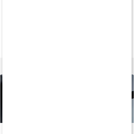
Köp 3 - spara 9%
Köp 3 - spara 11%
Köp 3 - spara 14
189 kr
279 kr
259 k
Diet Carnitine
ALC Caps
Acetyl-L-karniti
60 kaps
120 kaps
60 kaps
Lär dig mer
Vad gör aminosyran L-karnitin?
Läs artikel