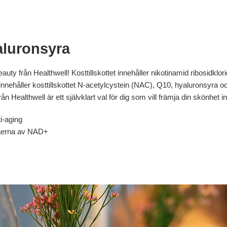
luronsyra
ty från Healthwell! Kosttillskottet innehåller nikotinamid ribosidklor
nnehåller kosttillskottet N-acetylcystein (NAC), Q10, hyaluronsyra oc
Healthwell är ett självklart val för dig som vill främja din skönhet in
i-aging
ivåerna av NAD+