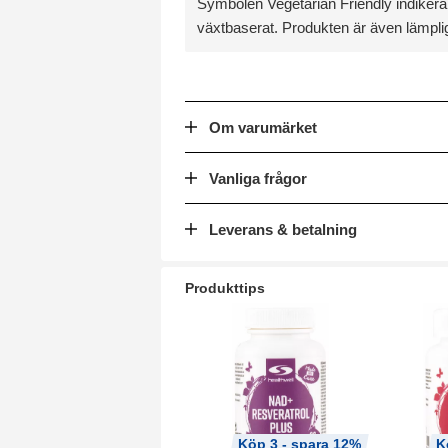
Symbolen Vegetarian Friendly indikerar
växtbaserat. Produkten är även lämplig
Om varumärket
Vanliga frågor
Leverans & betalning
Produkttips
Köp 3 - spara 12%
K