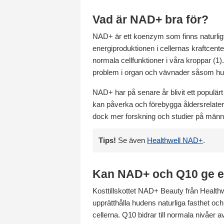
Vad är NAD+ bra för?
NAD+ är ett koenzym som finns naturligt 
energiproduktionen i cellernas kraftcente
normala cellfunktioner i våra kroppar (
problem i organ och vävnader såsom hud
NAD+ har på senare år blivit ett populär
kan påverka och förebygga åldersrelater
dock mer forskning och studier på männis
Tips!
Se även
Healthwell NAD+
.
Kan NAD+ och Q10 ge en
Kosttillskottet NAD+ Beauty från Healthw
upprätthålla hudens naturliga fasthet o
cellerna. Q10 bidrar till normala nivåer