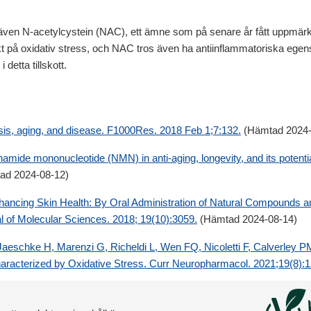
t även N-acetylcystein (NAC), ett ämne som på senare år fått uppmärks
kt på oxidativ stress, och NAC tros även ha antiinflammatoriska ege
 detta tillskott.
is, aging, and disease. F1000Res. 2018 Feb 1;7:132.
(Hämtad 2024-
mide mononucleotide (NMN) in anti-aging, longevity, and its potential 
ad 2024-08-12)
ancing Skin Health: By Oral Administration of Natural Compounds and
l of Molecular Sciences. 2018; 19(10):3059.
(Hämtad 2024-08-14)
schke H, Marenzi G, Richeldi L, Wen FQ, Nicoletti F, Calverley PM
aracterized by Oxidative Stress. Curr Neuropharmacol. 2021;19(8):