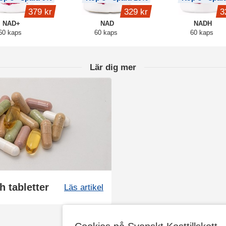
379 kr
329 kr
3
NAD+
NAD
NADH
60 kaps
60 kaps
60 kaps
Lär dig mer
h tabletter
Läs artikel