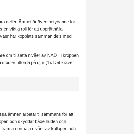
åra celler. Ämnet är även betydande för
 viktig roll för att upprätthålla
 nivåer har kopplats samman dels med
are om tillsatta nivåer av NAD+ i kroppen
tudier utförda på djur (1). Det kräver
essa ämnen arbetar tillsammans för att
roppen och skyddar både huden och
ng främja normala nivåer av kollagen och