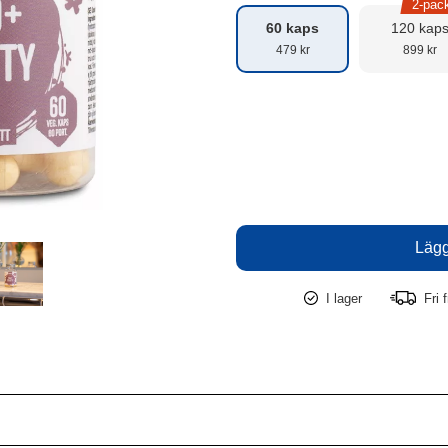
2-pac
60 kaps
120 kap
479 kr
899 kr
I lager
Fri f