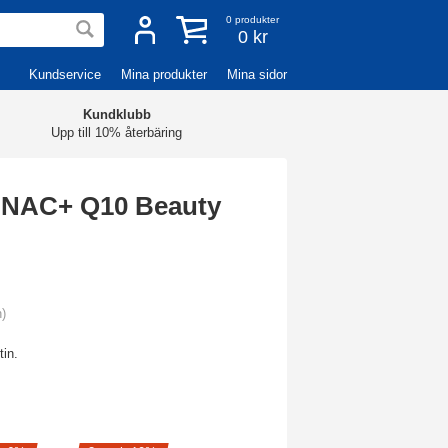
0
produkter
0 kr
Kundservice
Mina produkter
Mina sidor
Kundklubb
Upp till 10% återbäring
 NAC+ Q10 Beauty
n)
tin.