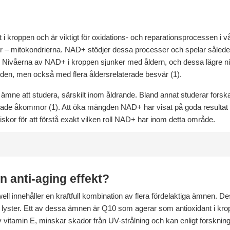
i kroppen och är viktigt för oxidations- och reparationsprocessen i v
r – mitokondrierna. NAD+ stödjer dessa processer och spelar således en
1). Nivåerna av NAD+ i kroppen sjunker med åldern, och dessa lägre
en, men också med flera åldersrelaterade besvär (1).
t ämne att studera, särskilt inom åldrande. Bland annat studerar forsk
ade åkommor (1). Att öka mängden NAD+ har visat på goda resultat i s
kor för att förstå exakt vilken roll NAD+ har inom detta område.
 anti-aging effekt?
ell innehåller en kraftfull kombination av flera fördelaktiga ämnen. D
ch lyster. Ett av dessa ämnen är Q10 som agerar som antioxidant i k
 av vitamin E, minskar skador från UV-strålning och kan enligt forskni