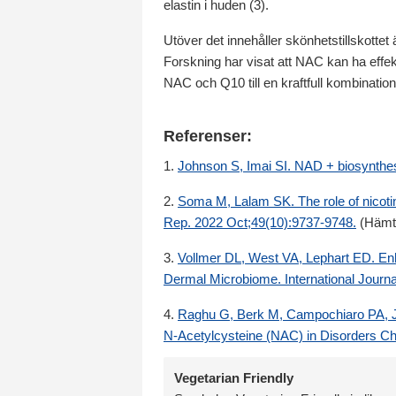
elastin i huden (3).
Utöver det innehåller skönhetstillskotte
Forskning har visat att NAC kan ha effe
NAC och Q10 till en kraftfull kombination i
Referenser:
1.
Johnson S, Imai SI. NAD + biosynthes
2.
Soma M, Lalam SK. The role of nicotina
Rep. 2022 Oct;49(10):9737-9748.
(Hämt
3.
Vollmer DL, West VA, Lephart ED. Enh
Dermal Microbiome. International Journa
4.
Raghu G, Berk M, Campochiaro PA, Jae
N-Acetylcysteine (NAC) in Disorders Ch
Vegetarian Friendly