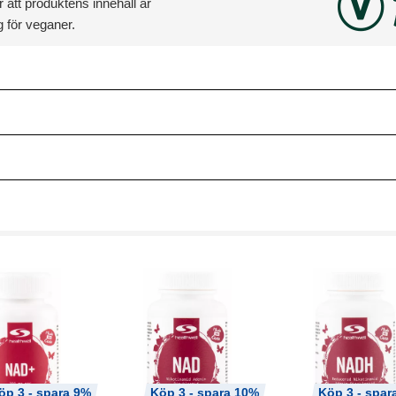
 att produktens innehåll är
 för veganer.
öp 3 - spara 9%
Köp 3 - spara 10%
Köp 3 - spar