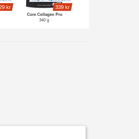
29 kr
339 kr
1 649 kr
Core Collagen Pro
Core Protein Pro
340 g
3 kg