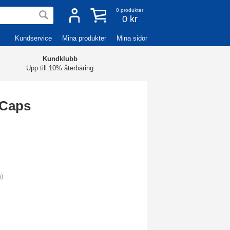
0
produkter
0 kr
Kundservice
Mina produkter
Mina sidor
Kundklubb
Upp till 10% återbäring
 Caps
n)