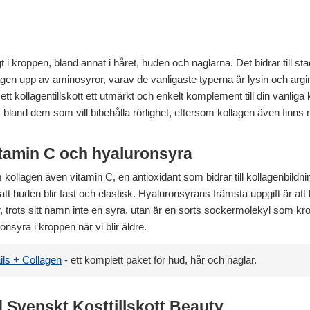
gt i kroppen, bland annat i håret, huden och naglarna. Det bidrar till 
agen upp av aminosyror, varav de vanligaste typerna är lysin och argi
tt kollagentillskott ett utmärkt och enkelt komplement till din vanliga
 bland dem som vill bibehålla rörlighet, eftersom kollagen även finns na
itamin C och hyaluronsyra
kollagen även vitamin C, en antioxidant som bidrar till kollagenbildn
t huden blir fast och elastisk. Hyaluronsyrans främsta uppgift är att 
, trots sitt namn inte en syra, utan är en sorts sockermolekyl som kr
nsyra i kroppen när vi blir äldre.
ls + Collagen
- ett komplett paket för hud, hår och naglar.
 Svenskt Kosttillskott Beauty