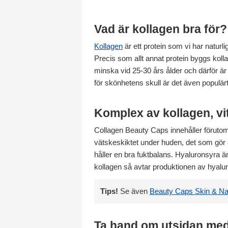
Vad är kollagen bra för?
Kollagen
är ett protein som vi har naturli
Precis som allt annat protein byggs koll
minska vid 25-30 års ålder och därför är e
för skönhetens skull är det även populärt
Komplex av kollagen, v
Collagen Beauty Caps innehåller förutom 
vätskeskiktet under huden, det som gör at
håller en bra fuktbalans. Hyaluronsyra är
kollagen så avtar produktionen av hyaluro
Tips!
Se även
Beauty Caps Skin & Nai
Ta hand om utsidan med