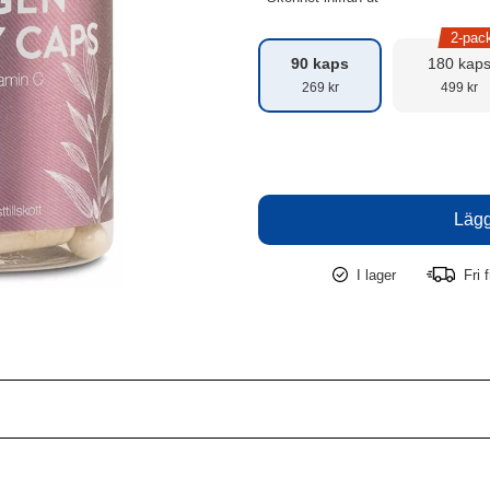
2-pac
90 kaps
180 kap
269 kr
499 kr
I lager
Fri f