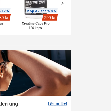
a 12%
Köp 3 - spara 8%
Köp 4 - spara 15%
89 kr
299 kr
399 kr
lus
Creatine Caps Pro
Whey Protein
120 kaps
1 kg
uden ung
Läs artikel