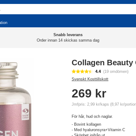
ation
Snabb leverans
Order innan 14 skickas samma dag
Collagen Beauty
4.4
(19 omdömen)
Svenskt Kosttillskott
269 kr
Jmfpris: 2,99 kr/kaps (8,97 kr/portio
För hår, hud och naglar.
- Bovint kollagen
- Med hyaluronsyra+Vitamin C
- Skönhet inifrån ut