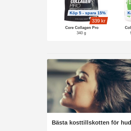
Köp 5 - spara 15%
K
339 kr
Core Collagen Pro
Col
340 g