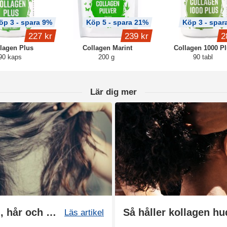
öp 3 - spara 9%
Köp 5 - spara 21%
Köp 3 - spar
227 kr
239 kr
2
lagen Plus
Collagen Marint
Collagen 1000 P
90 kaps
200 g
90 tabl
Lär dig mer
Bästa kosttillskotten för hud, hår och naglar
Så håller kollagen h
Läs artikel