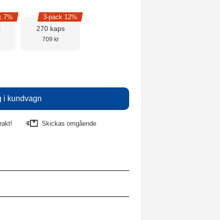
k 7%
3-pack 12%
s
270 kaps
709 kr
rakt!
Skickas omgående