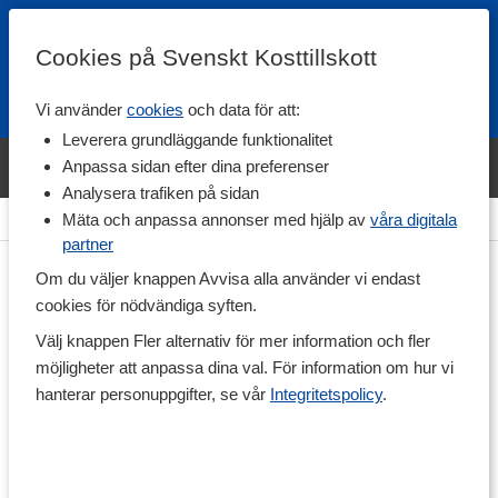
Cookies på Svenskt Kosttillskott
Vi använder
cookies
och data för att:
Fri frakt
Snabb leverans
Kundklubb
Leverera grundläggande funktionalitet
Bara idag! Handla varumärket Svenskt Kosttillskott för 600 kr & få
Anpassa sidan efter dina preferenser
shaker på köpet. »
Analysera trafiken på sidan
Hem
>
Hälsa
>
Kollagen
Mäta och anpassa annonser med hjälp av
våra digitala
partner
Om du väljer knappen Avvisa alla använder vi endast
cookies för nödvändiga syften.
Välj knappen Fler alternativ för mer information och fler
möjligheter att anpassa dina val. För information om hur vi
hanterar personuppgifter, se vår
Integritetspolicy
.