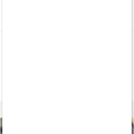
Produkt på köpet
Köp 3 - spara 9%
Köp 5 - spara 21
339 kr
227 kr
239 k
Core Collagen Pro
Collagen Plus
Collagen Marint
340 g
90 kaps
200 g
Andra kampanjprodukter
Produkt på köpet
Paket
Produkt på köpe
279 kr
329 kr
219 k
ALC Caps
Skin & Nails+Collagen
BURN GLT-5
120 kaps
Paket
60 kaps
Lär dig mer