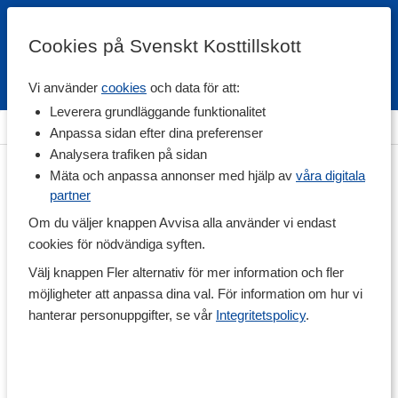
Cookies på Svenskt Kosttillskott
Vi använder
cookies
och data för att:
Fri frakt
Snabb leverans
Kundklubb
Leverera grundläggande funktionalitet
Hem
>
Vitaminer & Mineraler
>
Vitaminer
>
K-vitamin
Anpassa sidan efter dina preferenser
Analysera trafiken på sidan
Mäta och anpassa annonser med hjälp av
våra digitala
partner
Om du väljer knappen Avvisa alla använder vi endast
cookies för nödvändiga syften.
Välj knappen Fler alternativ för mer information och fler
möjligheter att anpassa dina val. För information om hur vi
hanterar personuppgifter, se vår
Integritetspolicy
.