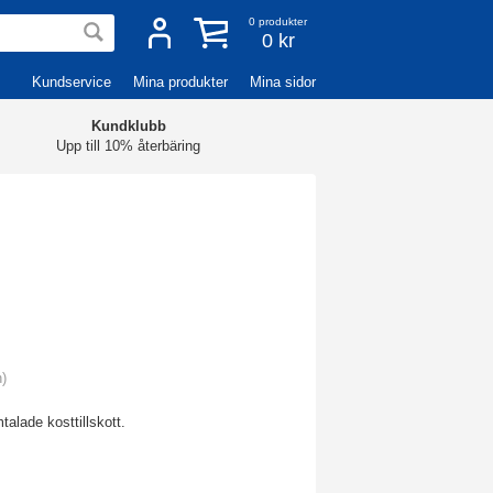
0
produkter
0 kr
Kundservice
Mina produkter
Mina sidor
Kundklubb
Upp till 10% återbäring
n)
alade kosttillskott.