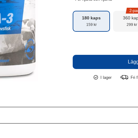
2-pa
180 kaps
360 ka
159 kr
299 kr
I lager
Fri f