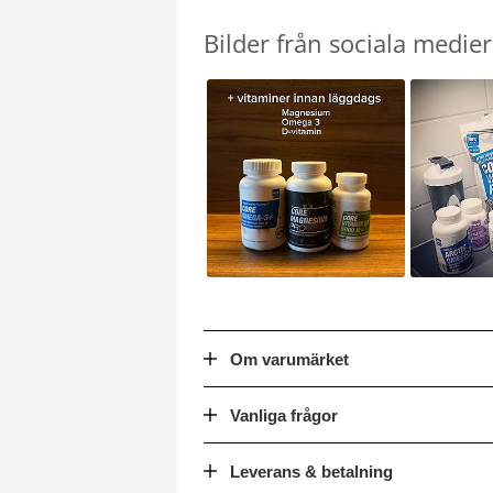
Bilder från sociala medier
Slideshow
Slide
controls
Om varumärket
Vanliga frågor
Leverans & betalning