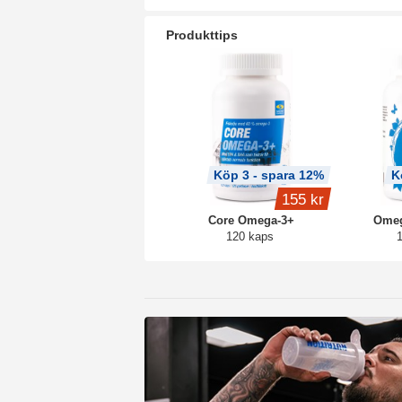
Produkttips
Köp 3 - spara 12%
K
155 kr
Core Omega-3+
Omeg
120 kaps