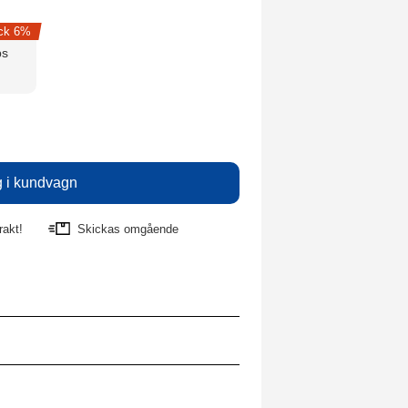
ck 6%
ps
rakt!
Skickas omgående