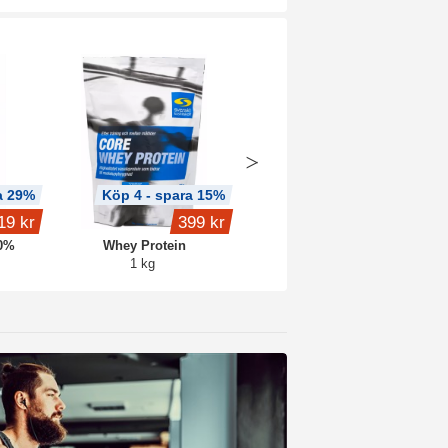
a 29%
Köp 4 - spara 15%
Köp 2 - spara 6%
19 kr
399 kr
fr.
159 kr
70%
Whey Protein
Core Creatine
1 kg
Blue raspberry