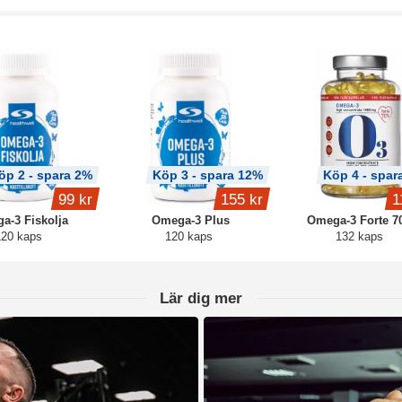
öp 2 - spara 2%
Köp 3 - spara 12%
Köp 4 - spar
99 kr
155 kr
1
a-3 Fiskolja
Omega-3 Plus
Omega-3 Forte 
120 kaps
120 kaps
132 kaps
Lär dig mer