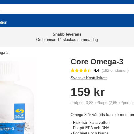
ation
Snabb leverans
Order innan 14 skickas samma dag
ga-3
Core Omega-3
4.4
(192 omdömen)
Svenskt Kosttillskott
159 kr
Jmfpris: 0,88 kr/kaps (2,65 kr/portio
Omega-3 är vår tids kanske mest omt
- Fisk från kalla vatten
- Rik på EPA och DHA
- För hjärta och hjärna