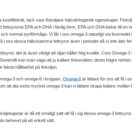
a kosttillskott, tack vare fiskoljans hälsobringande egenskaper. Fisk
med fettsyrorna EPA och DHA i färdig form. EPA och DHA bidrar till en 
n och normal synförmåga. Vi får i oss omega-3 naturligt via livsmedel g
få i oss dessa hälsosamma fettsyror även i perioder då vi inte äter fet fi
 fettsyror, det är även viktigt att oljan håller hög kvalité. Core Omega-3 
Generellt kan man säga att ju kallare fiskevatten, desto högre renhet 
 bästa hållbarhet på fiskoljan.
n omega-3 och omega-6 i kroppen.
Omega-6
är lättare för oss att få 
m att äta extra mycket omega-3 kan vi lättare skapa balans mellan f
koljekapslar är då ett smidigt sätt att få i sig dessa omega-3 fettsyro
u behovet på ett enkelt sätt.