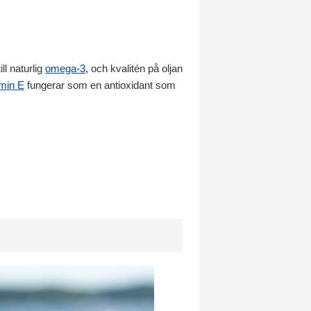
ll naturlig
omega-3
, och kvalitén på oljan
min E
fungerar som en antioxidant som