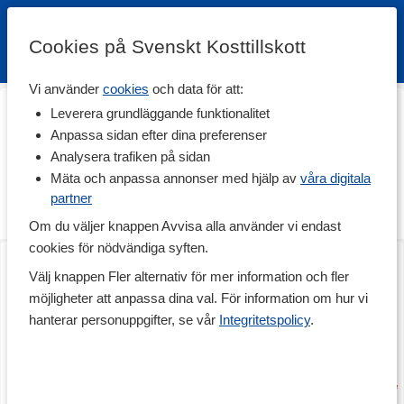
Cookies på Svenskt Kosttillskott
Vi använder
cookies
och data för att:
Hem
>
Vitaminer & Mineraler
>
Mineraler
>
ZMA
Leverera grundläggande funktionalitet
ZMA
Anpassa sidan efter dina preferenser
Analysera trafiken på sidan
ZMA är ett tillskott som består av mineralerna zink och
magnesium samt vitamin B6. Det är ett populärt tillskott som ger
Mäta och anpassa annonser med hjälp av
våra digitala
kroppen rätt förutsättningar för muskeltillväxt och återhämtning.
partner
Prova ZMA idag!
Om du väljer knappen Avvisa alla använder vi endast
cookies för nödvändiga syften.
Core ZMA Pro
Core ZMA
180 kaps
180 kaps
Välj knappen Fler alternativ för mer information och fler
möjligheter att anpassa dina val. För information om hur vi
hanterar personuppgifter, se vår
Integritetspolicy
.
Medlemspris
209 kr
Produkt på köpet