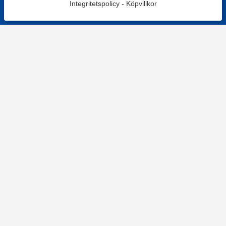
Integritetspolicy
-
Köpvillkor
Filtrera
Popularitet
KONTAKT
Kontaktformulär
TELEFON
0220601001
Vardagar: 09:00-12:00
E-POST