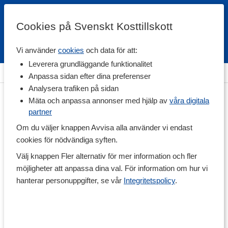
Cookies på Svenskt Kosttillskott
Vi använder
cookies
och data för att:
Fri frakt
Snabb leverans
Kundklubb
Leverera grundläggande funktionalitet
Hem
>
Vitaminer & Mineraler
>
Mineraler
>
ZMA
Anpassa sidan efter dina preferenser
Analysera trafiken på sidan
Mäta och anpassa annonser med hjälp av
våra digitala
partner
Om du väljer knappen Avvisa alla använder vi endast
cookies för nödvändiga syften.
Välj knappen Fler alternativ för mer information och fler
möjligheter att anpassa dina val. För information om hur vi
hanterar personuppgifter, se vår
Integritetspolicy
.