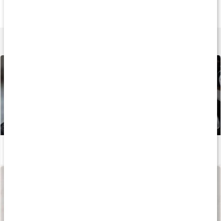
Core ZMA
Core Vitamins
Core ZMA Pro
180 kaps
60 kaps
180 kaps
Lär dig mer
5 tips för ökad muskelmassa
Läs artikel