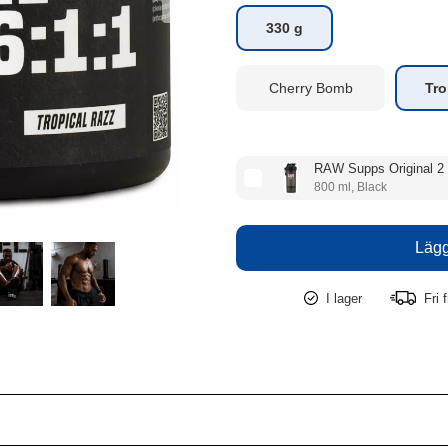
330 g
Cherry Bomb
Tro
RAW Supps Original 2
800 ml, Black
I lager
Fri f