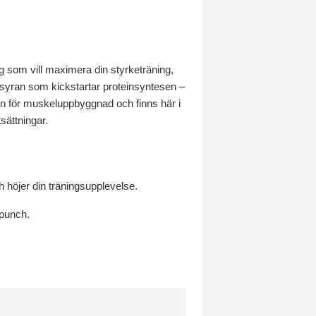
g som vill maximera din styrketräning,
yran som kickstartar proteinsyntesen –
an för muskeluppbyggnad och finns här i
sättningar.
 höjer din träningsupplevelse.
 punch.