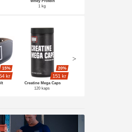
Whey Protein
Core Protein Pro
1 kg
3 kg
15%
20%
20%
54 kr
151 kr
191 kr
lt
Creatine Mega Caps
CreatineMonohydrate
120 kaps
500 g