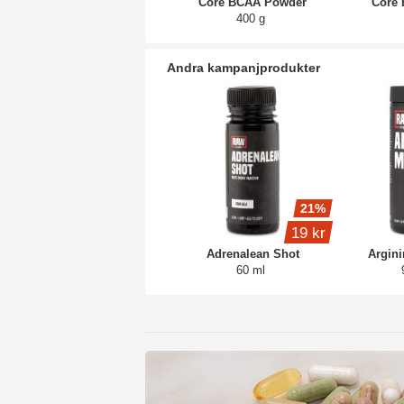
Core BCAA Powder
Core
400 g
Andra kampanjprodukter
21%
19 kr
Adrenalean Shot
Argin
60 ml