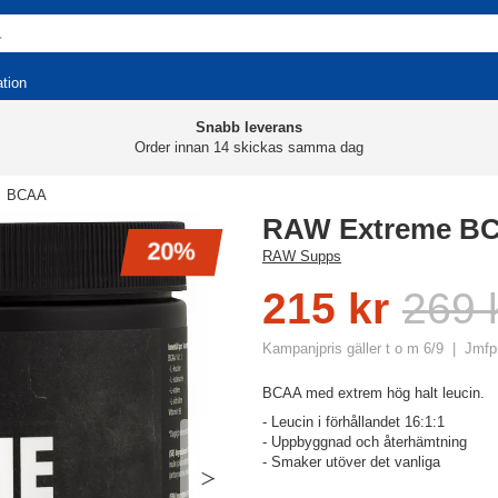
ation
Snabb leverans
Order innan 14 skickas samma dag
BCAA
RAW Extreme BC
20%
RAW Supps
215 kr
269 
Kampanjpris gäller t o m 6/9
Jmfpr
BCAA med extrem hög halt leucin.
- Leucin i förhållandet 16:1:1
- Uppbyggnad och återhämtning
- Smaker utöver det vanliga