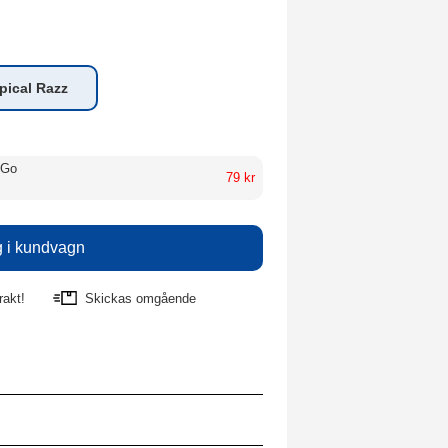
pical Razz
 Go
79 kr
rakt!
Skickas omgående