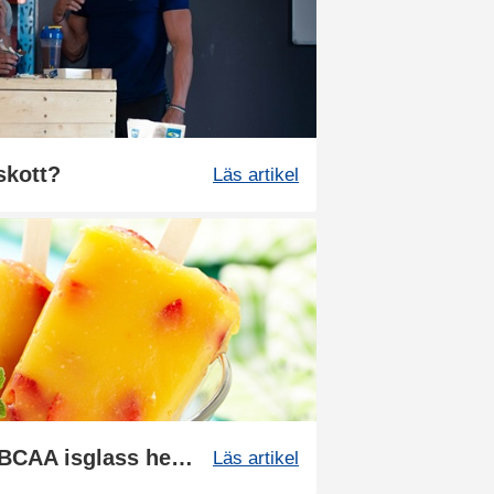
lskott?
Läs artikel
Recept: Gör kalorifri BCAA isglass hemma
Läs artikel