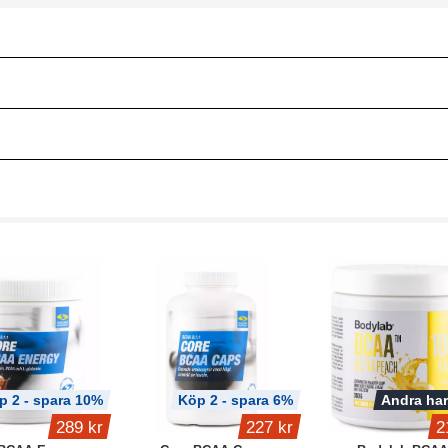
p 2 - spara 10%
Köp 2 - spara 6%
Andra har
289 kr
227 kr
2