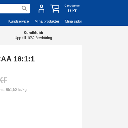
0
produkter
0 kr
Kundservice
Mina produkter
Mina sidor
Kundklubb
Upp till 10% återbäring
AA 16:1:1
kr
is: 651,52 kr/kg