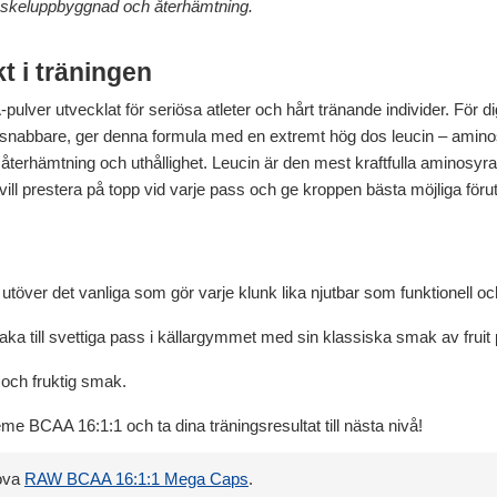
muskeluppbyggnad och återhämtning.
t i träningen
er utvecklat för seriösa atleter och hårt tränande individer. För di
nabbare, ger denna formula med en extremt hög dos leucin – aminos
 återhämtning och uthållighet. Leucin är den mest kraftfulla aminosyr
ill prestera på topp vid varje pass och ge kroppen bästa möjliga förut
er det vanliga som gör varje klunk lika njutbar som funktionell och
aka till svettiga pass i källargymmet med sin klassiska smak av fruit
 och fruktig smak.
 BCAA 16:1:1 och ta dina träningsresultat till nästa nivå!
rova
RAW BCAA 16:1:1 Mega Caps
.