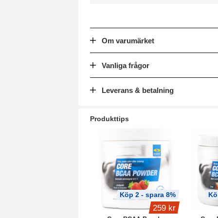
Om varumärket
Vanliga frågor
Leverans & betalning
Produkttips
Köp 2 - spara 8%
Kö
259 kr