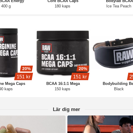
 BCAA Energy
Core BCAA Caps
Bodylab BCAA
400 g
180 kaps
Ice Tea Peach
20%
20%
151 kr
151 kr
2
ine Mega Caps
BCAA 16:1:1 Mega
Bodybuilding Be
90 kaps
150 kaps
Black
Lär dig mer