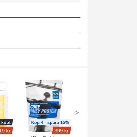
 köpt
Köp 4 - spara 15%
19 kr
399 kr
1 649 kr