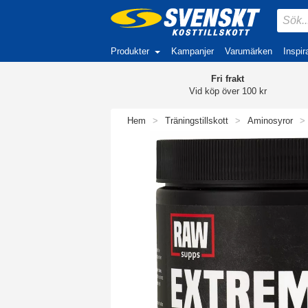
Produkter
Kampanjer
Varumärken
Inspir
Fri frakt
Vid köp över 100 kr
Hem
>
Träningstillskott
>
Aminosyror
>