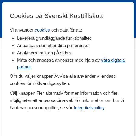
Cookies på Svenskt Kosttillskott
Vi använder
cookies
och data för att:
Fri frakt
Snabb leverans
Kundklubb
Leverera grundläggande funktionalitet
Hem
>
Träningstillskott
>
Före Träning
>
Kväveoxid
Anpassa sidan efter dina preferenser
Analysera trafiken på sidan
Mäta och anpassa annonser med hjälp av
våra digitala
partner
Om du väljer knappen Avvisa alla använder vi endast
cookies för nödvändiga syften.
Välj knappen Fler alternativ för mer information och fler
möjligheter att anpassa dina val. För information om hur vi
hanterar personuppgifter, se vår
Integritetspolicy
.