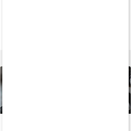
21%
20%
20
19 kr
151 kr
151 k
Adrenalean Shot
Arginine Mega Caps
BCAA 16:1:1 Meg
60 ml
90 kaps
150 kaps
Lär dig mer
5 tips för ökad muskelmassa
Läs artikel