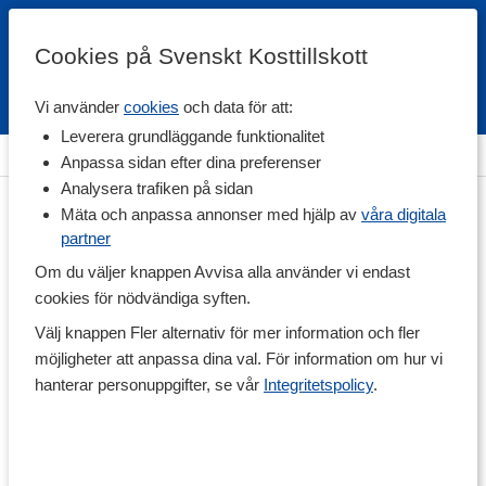
Cookies på Svenskt Kosttillskott
Vi använder
cookies
och data för att:
Fri frakt
Snabb leverans
Kundklubb
Leverera grundläggande funktionalitet
Hem
>
Träningstillskott
>
Före Träning
>
PWO
Anpassa sidan efter dina preferenser
Analysera trafiken på sidan
Mäta och anpassa annonser med hjälp av
våra digitala
partner
Om du väljer knappen Avvisa alla använder vi endast
cookies för nödvändiga syften.
Välj knappen Fler alternativ för mer information och fler
möjligheter att anpassa dina val. För information om hur vi
hanterar personuppgifter, se vår
Integritetspolicy
.