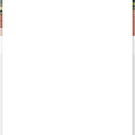
Nybörjare på löpning? Två veckors löpschema av elitlöparen Josefine Johnsson!
Läs artikel