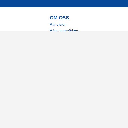
OM OSS
Vår vision
Våra varumärken
Vår historia
Tillgänglighet
Återförsäljare
Karriär
Samarbeten
Ambassadörsteam