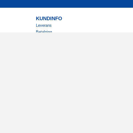
KUNDINFO
Leverans
Betalning
Returer
Köpvillkor
Kundklubb
Studentrabatt
Militärrabatt
Kontaktuppgifter Läkemedelsverket