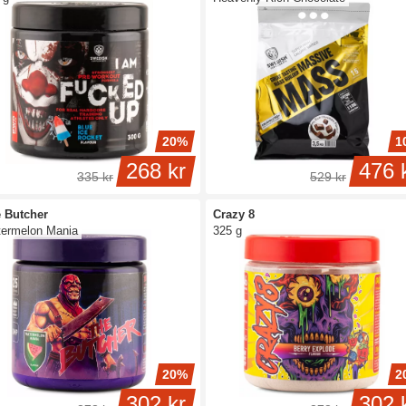
20%
1
268 kr
476 
335 kr
529 kr
 Butcher
Crazy 8
ermelon Mania
325 g
20%
2
302 kr
302 