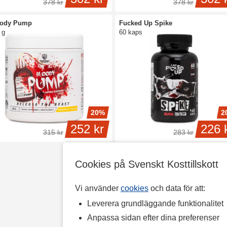
378 kr
378 kr
oody Pump
Fucked Up Spike
 g
60 kaps
20%
2
252 kr
226 
315 kr
283 kr
Cookies på Svenskt Kosttillskott
Vi använder
cookies
och data för att:
Leverera grundläggande funktionalitet
Anpassa sidan efter dina preferenser