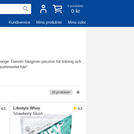
0
produkter
0 kr
Kundservice
Mina produkter
Mina sidor
erige. Genom hängiven passion för träning och
sortimentet här!
20
produkter
Lifestyle Whey
4.3
4.3
Strawberry Slush