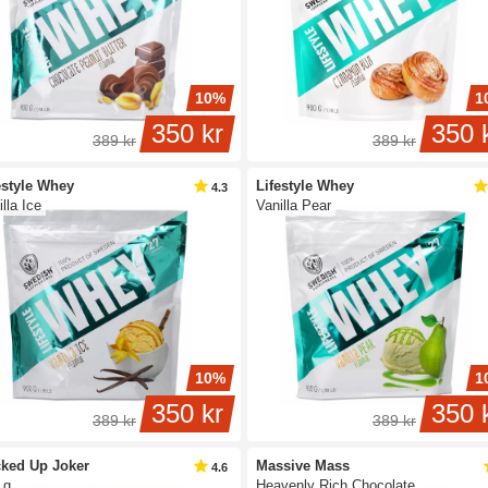
10%
1
350 kr
350 
389 kr
389 kr
estyle Whey
Lifestyle Whey
4.3
lla Ice
Vanilla Pear
10%
1
350 kr
350 
389 kr
389 kr
ked Up Joker
Massive Mass
4.6
 g
Heavenly Rich Chocolate