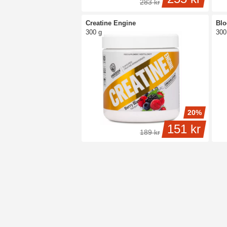
283 kr
Creatine Engine
Bl
300 g
300
20%
151 kr
189 kr