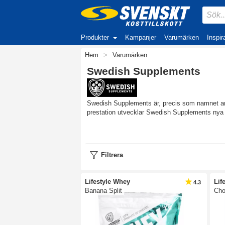
Produkter
Kampanjer
Varumärken
Inspir
Hem
>
Varumärken
Swedish Supplements
Swedish Supplements är, precis som namnet ant
prestation utvecklar Swedish Supplements nya ko
Filtrera
Lifestyle Whey
Lif
4.3
Banana Split
Cho