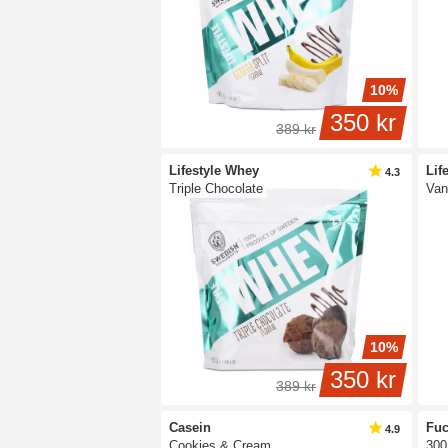
10%
350 kr
389 kr
Lifestyle Whey
Lif
4.3
Triple Chocolate
Vani
10%
350 kr
389 kr
Casein
Fuc
4.9
Cookies & Cream
300