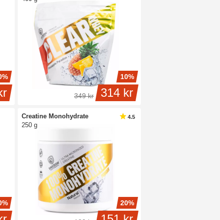
0%
10%
kr
314 kr
349 kr
Creatine Monohydrate
4.5
250 g
0%
20%
kr
151 kr