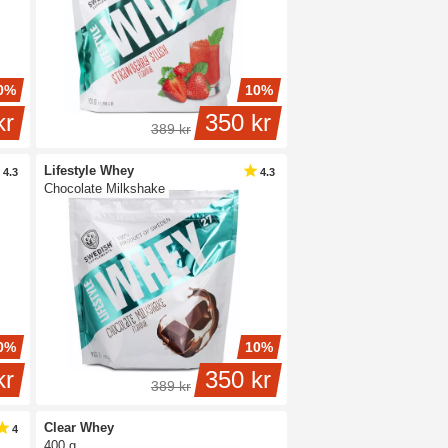
0%
10%
kr
350 kr
389 kr
Lifestyle Whey
4.3
4.3
Chocolate Milkshake
0%
10%
kr
350 kr
389 kr
Clear Whey
4
400 g