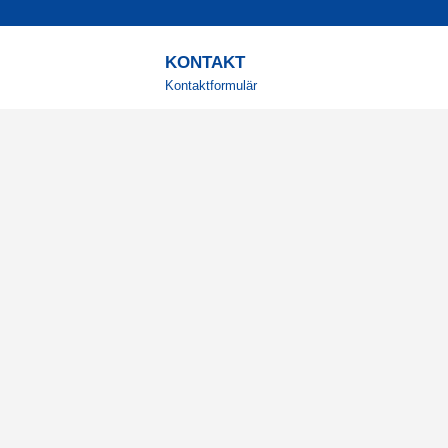
KONTAKT
Kontaktformulär
TELEFON
0220601001
Vardagar: 09:00-12:00
E-POST
info@svensktkosttillskott.se
MINA SIDOR
Logga in