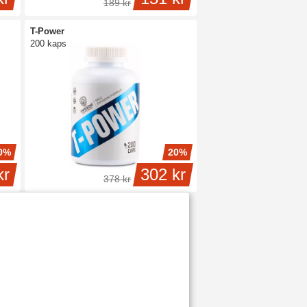
189 kr
T-Power
200 kaps
0%
20%
kr
302 kr
378 kr