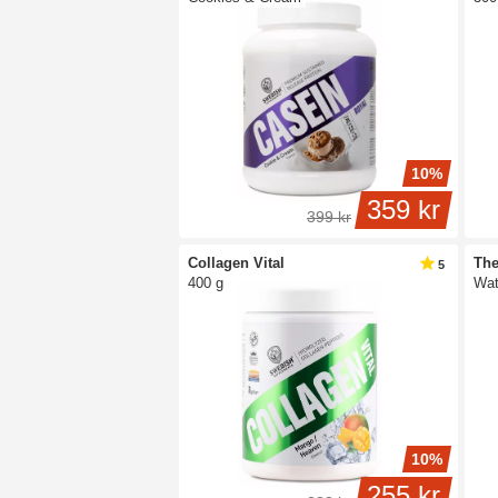
10%
359 kr
399 kr
Collagen Vital
The
5
400 g
Wat
10%
255 kr