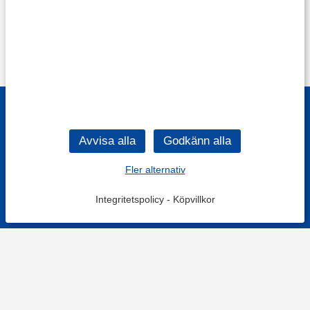
Fler alternativ
Integritetspolicy
-
Köpvillkor
Filtrera
Popularitet