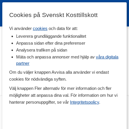
Cookies på Svenskt Kosttillskott
Vi använder
cookies
och data för att:
Hem
>
Träning & Tillbehör
>
Idrottsmassage
>
Massagepistol
Leverera grundläggande funktionalitet
Massagepistol
Anpassa sidan efter dina preferenser
Analysera trafiken på sidan
Massagepistoler är massageapparater som är väldigt populära
och används av alla, såväl motionärer som elitidrottare och även
Mäta och anpassa annonser med hjälp av
våra digitala
sjukgymnaster och naprapater. De kan användas för att aktivera
partner
musklerna före träning men även för behandling av smärta samt
Om du väljer knappen Avvisa alla använder vi endast
avkoppling. Med en massagepistol har du tillgång till snabb och
effektiv massage dygnet runt och när och var du vill.
cookies för nödvändiga syften.
Välj knappen Fler alternativ för mer information och fler
Hur fungerar en massagepistol?
Läs mer
En massagepistol använder sig av neuromuskulär vibrationsterapi.
möjligheter att anpassa dina val. För information om hur vi
Rockwave Pro
Massagepistol PRO
Den har en rörlig arm som rör sig framåt och bakåt i hög hastighet,
hanterar personuppgifter, se vår
Integritetspolicy
.
1 st
1 st
denna snabba rörelse producerar vibrationsvågor som tränger
djupt ned i kroppens bindväv. Stötarna från massagepistolen
mjukar upp musklerna, bryter upp ärrvävnad och bindväv, sätter
igång din cirkulation, frigör din kropp från spänningar och hjälper
till att lindra smärta.