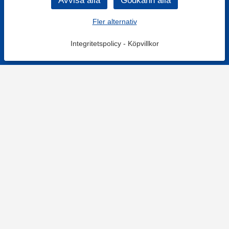
Fler alternativ
Integritetspolicy
-
Köpvillkor
KONTAKT
Kontaktformulär
TELEFON
0220601001