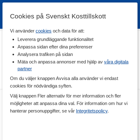
Cookies på Svenskt Kosttillskott
Vi använder
cookies
och data för att:
Hem
>
Rehab & Prehab
>
Ergonomiska tillbehör
Leverera grundläggande funktionalitet
Ergonomiska tillbehör
Anpassa sidan efter dina preferenser
Analysera trafiken på sidan
Förbättra din ergonomi med våra tillbehör som hjälper dig att
undvika onödig belastning på kroppen. Genom att använda olika
Mäta och anpassa annonser med hjälp av
våra digitala
ergonomiska tillbehör kan du förbättra din hållning och få hjälp
partner
med enkla övningar som kan lindra muskelvärk, spänningar och
Om du väljer knappen Avvisa alla använder vi endast
trötthet i musklerna. Se vårt utbud nedan!
cookies för nödvändiga syften.
Kylande huvudband
Back Stretch
Välj knappen Fler alternativ för mer information och fler
1 st
1 st
möjligheter att anpassa dina val. För information om hur vi
hanterar personuppgifter, se vår
Integritetspolicy
.