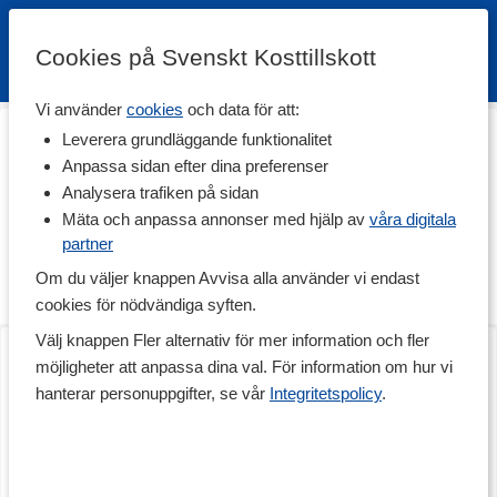
Cookies på Svenskt Kosttillskott
Vi använder
cookies
och data för att:
Hem
>
Hälsa
>
Kosttillskott för Honom
Leverera grundläggande funktionalitet
Kosttillskott för Honom
Anpassa sidan efter dina preferenser
Analysera trafiken på sidan
Här hittar du kosttillskott speciellt anpassade för mannens behov.
Bland annat vitaminer, mineraler och andra utvalda ämnen för att
Mäta och anpassa annonser med hjälp av
våra digitala
komplettera kost och stödja en aktiv livsstil. Utforska sortimentet
partner
här!
Om du väljer knappen Avvisa alla använder vi endast
Vilka kosttillskott behöver män?
Läs mer
cookies för nödvändiga syften.
Vilka kosttillskott en man behöver kan variera och beror på kost,
Välj knappen Fler alternativ för mer information och fler
Multivitamin Man
Multivitamin Man
träning och livsstil. I exempelvis multivitaminer för män ingår ofta
120 kaps
90 kaps
möjligheter att anpassa dina val. För information om hur vi
zink, magnesium och D-vitamin. Zink är ett mineral som är viktigt
för män i alla åldrar, och bidrar till protein- och DNA-syntes, normal
hanterar personuppgifter, se vår
Integritetspolicy
.
reproduktionsförmåga och till att bibehålla normalt hår. Magnesium
bidrar bland annat till normal muskelfunktion och nervfunktion. D-
vitamin bidrar till immunsystemets normala funktion. Andra
intressanta ämnen för män är bland annat bockhornsklöver