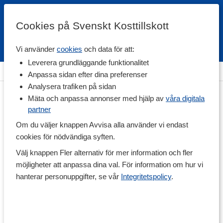
Cookies på Svenskt Kosttillskott
Vi använder
cookies
och data för att:
Fri frakt
Snabb leverans
Kundklubb
Leverera grundläggande funktionalitet
Hem
>
Hälsa
>
Kosttillskott för Honom
Anpassa sidan efter dina preferenser
Analysera trafiken på sidan
Mäta och anpassa annonser med hjälp av
våra digitala
partner
Om du väljer knappen Avvisa alla använder vi endast
cookies för nödvändiga syften.
Välj knappen Fler alternativ för mer information och fler
möjligheter att anpassa dina val. För information om hur vi
hanterar personuppgifter, se vår
Integritetspolicy
.