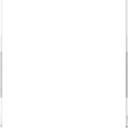
Köp 3 - spara 12%
Köp 3 - spara 9%
Andra har köp
289 kr
159 kr
253 k
T-Balans Man
Arginin 500
L-Argiplex Man
90 kaps
60 kaps
90 tabl
Lär dig mer
Så tillverkas våra kapslar och tabletter
Läs artikel