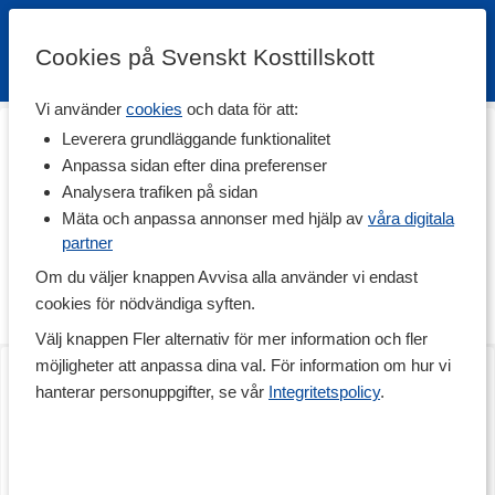
Cookies på Svenskt Kosttillskott
Vi använder
cookies
och data för att:
Hem
>
Vitaminer & Mineraler
>
Vitaminer
>
E-vitamin
Leverera grundläggande funktionalitet
E-vitamin
Anpassa sidan efter dina preferenser
Analysera trafiken på sidan
Vitamin är ett samlingsnamn för åtta olika tokoferoler och
tokotrienoler, som alla fungerar som kraftiga antioxidanter som
Mäta och anpassa annonser med hjälp av
våra digitala
hjälper till att skydda våra celler från oxidation och nedbrytning.
partner
Vitamin E är fettlösligt, och behöver intas med fett för att det
Om du väljer knappen Avvisa alla använder vi endast
effektivt ska kunna tillgodogöras av kroppen.
cookies för nödvändiga syften.
Intag och olika kosttillskott
Läs mer
Välj knappen Fler alternativ för mer information och fler
Det dagliga rekommenderade intaget är 8 mg för kvinnor och 10
Vitamin E+Selen
Vitamin E
möjligheter att anpassa dina val. För information om hur vi
mg för män samt gravida. Här nedan finner du en rad olika
60 kaps
90 kaps
kosttillskott med vitamin E i olika former och koncentrationer -
hanterar personuppgifter, se vår
Integritetspolicy
.
perfekt för dig som vill säkerställa ditt intag av den kraftiga
antioxidanten vitamin E.