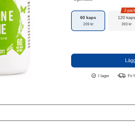
2-pac
60 kaps
120 kap
209 kr
393 kr
I lager
Fri f