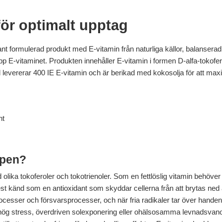
för optimalt upptag
nt formulerad produkt med E-vitamin från naturliga källor, balanserad
 E-vitaminet. Produkten innehåller E-vitamin i formen D-alfa-tokoferol
l levererar 400 IE E-vitamin och är berikad med kokosolja för att ma
nt
ppen?
olika tokoferoler och tokotrienoler. Som en fettlöslig vitamin behöver 
t känd som en antioxidant som skyddar cellerna från att brytas ned 
esser och försvarsprocesser, och när fria radikaler tar över handen 
av hög stress, överdriven solexponering eller ohälsosamma levnadsvan