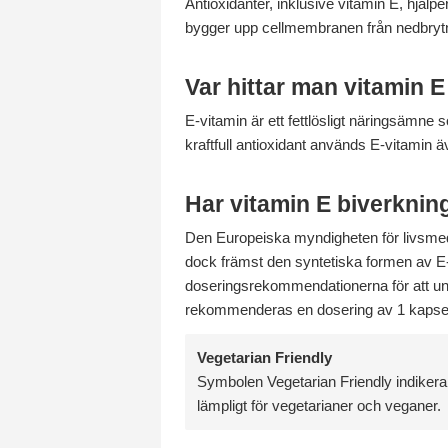
Antioxidanter, inklusive vitamin E, hjälpe
bygger upp cellmembranen från nedbryt
Var hittar man vitamin E
E-vitamin är ett fettlösligt näringsämne 
kraftfull antioxidant används E-vitamin äv
Har vitamin E biverknin
Den Europeiska myndigheten för livsmedel
dock främst den syntetiska formen av E-vit
doseringsrekommendationerna för att und
rekommenderas en dosering av 1 kapsel
Vegetarian Friendly
Symbolen Vegetarian Friendly indikerar
lämpligt för vegetarianer och veganer.