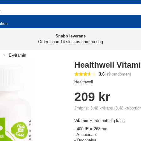
ation
Snabb leverans
Order innan 14 skickas samma dag
>
E-vitamin
Healthwell Vitami
3.6
(9 omdömen)
Healthwell
209 kr
Jmfpris: 3,48 kr/kaps (3,48 kr/portio
Vitamin E från naturlig källa.
- 400 IE = 268 mg
- Antioxidant
- Ögonhälsa