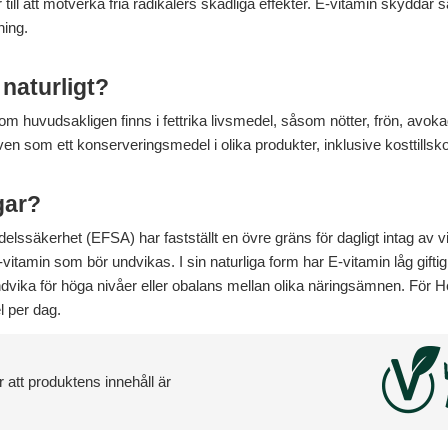
r till att motverka fria radikalers skadliga effekter. E-vitamin skyddar
ning.
 naturligt?
som huvudsakligen finns i fettrika livsmedel, såsom nötter, frön, avok
en som ett konserveringsmedel i olika produkter, inklusive kosttillskott,
gar?
ssäkerhet (EFSA) har fastställt en övre gräns för dagligt intag av vi
amin som bör undvikas. I sin naturliga form har E-vitamin låg giftighet,
vika för höga nivåer eller obalans mellan olika näringsämnen. För H
 per dag.
 att produktens innehåll är