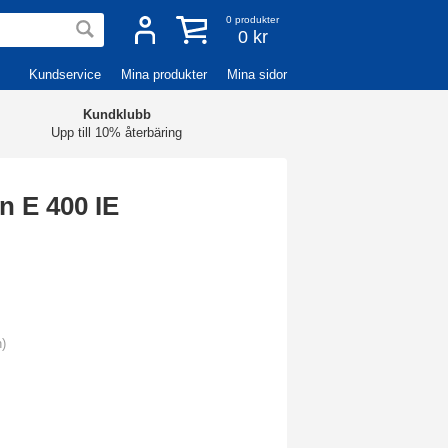
0
produkter
0 kr
Kundservice
Mina produkter
Mina sidor
Kundklubb
Upp till 10% återbäring
n E 400 IE
n)