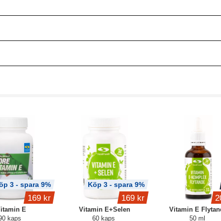
öp 3 - spara 9%
Köp 3 - spara 9%
169 kr
169 kr
2
itamin E
Vitamin E+Selen
Vitamin E Flytan
90 kaps
60 kaps
50 ml