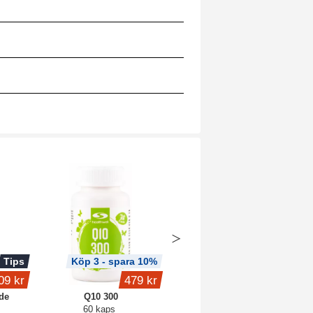
Tips
Köp 3 - spara 10%
Köp 3 - spara 14%
09 kr
479 kr
189 kr
de
Q10 300
Vitamin D3 5000 IE
60 kaps
120 kaps