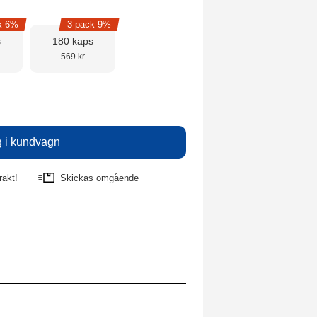
k 6%
3-pack 9%
s
180 kaps
569 kr
rakt!
Skickas omgående