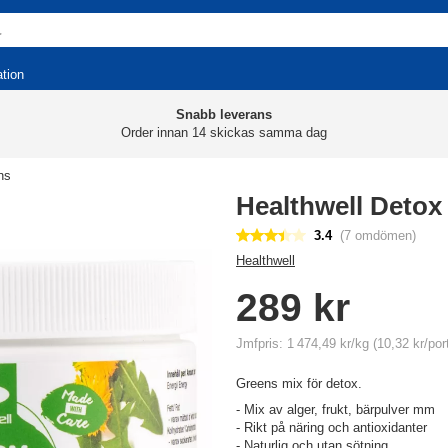
ation
Snabb leverans
Order innan 14 skickas samma dag
ns
Healthwell Detox
3.4
(7 omdömen)
Healthwell
289 kr
Jmfpris: 1 474,49 kr/kg (10,32 kr/por
Greens mix för detox.
- Mix av alger, frukt, bärpulver mm
- Rikt på näring och antioxidanter
- Naturlig och utan sötning