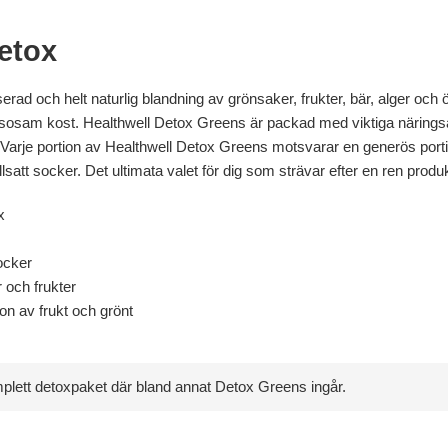
etox
ad och helt naturlig blandning av grönsaker, frukter, bär, alger och ört
älsosam kost. Healthwell Detox Greens är packad med viktiga näringsäm
Varje portion av Healthwell Detox Greens motsvarar en generös portio
 tillsatt socker. Det ultimata valet för dig som strävar efter en ren produ
x
socker
 och frukter
ion av frukt och grönt
mplett detoxpaket där bland annat Detox Greens ingår.