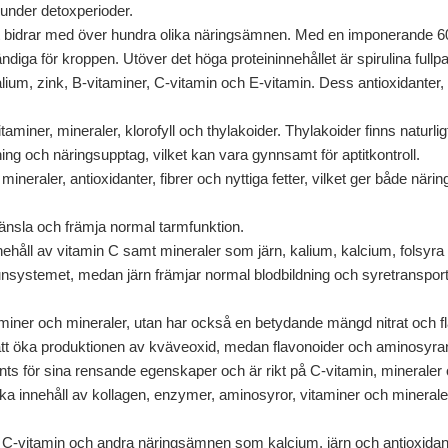
s under detoxperioder.
igt bidrar med över hundra olika näringsämnen. Med en imponerande 60-
diga för kroppen. Utöver det höga proteininnehållet är spirulina ful
um, zink, B-vitaminer, C-vitamin och E-vitamin. Dess antioxidanter, 
vitaminer, mineraler, klorofyll och thylakoider. Thylakoider finns natu
ing och näringsupptag, vilket kan vara gynnsamt för aptitkontroll.
, mineraler, antioxidanter, fibrer och nyttiga fetter, vilket ger både nä
änsla och främja normal tarmfunktion.
innehåll av vitamin C samt mineraler som järn, kalium, kalcium, folsy
nsystemet, medan järn främjar normal blodbildning och syretransport 
aminer och mineraler, utan har också en betydande mängd nitrat och fla
 att öka produktionen av kväveoxid, medan flavonoider och aminosyran 
vänts för sina rensande egenskaper och är rikt på C-vitamin, mineraler
 rika innehåll av kollagen, enzymer, aminosyror, vitaminer och minera
till C-vitamin och andra näringsämnen som kalcium, järn och antioxidan