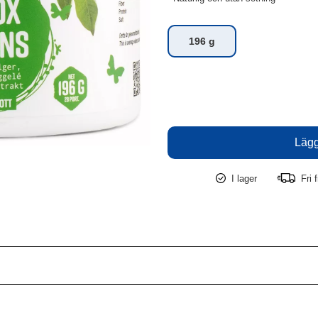
196 g
I lager
Fri f