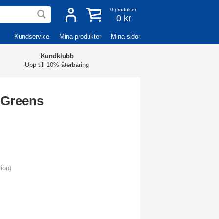
0
produkter
0 kr
Kundservice
Mina produkter
Mina sidor
Kundklubb
Upp till 10% återbäring
 Greens
tion)