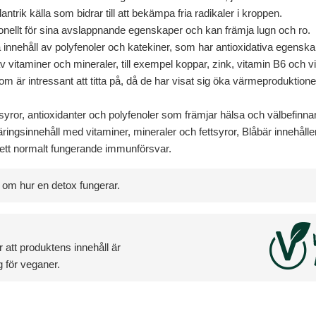
antrik källa som bidrar till att bekämpa fria radikaler i kroppen.
onellt för sina avslappnande egenskaper och kan främja lugn och ro.
a innehåll av polyfenoler och katekiner, som har antioxidativa egenska
 av vitaminer och mineraler, till exempel koppar, zink, vitamin B6 och 
om är intressant att titta på, då de har visat sig öka värmeproduktione
ttsyror, antioxidanter och polyfenoler som främjar hälsa och välbefinna
näringsinnehåll med vitaminer, mineraler och fettsyror, Blåbär innehåller
ett normalt fungerande immunförsvar.
 om hur en detox fungerar.
 att produktens innehåll är
 för veganer.