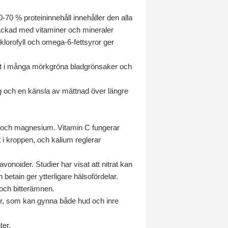
70 % proteininnehåll innehåller den alla
lpackad med vitaminer och mineraler
klorofyll och omega-6-fettsyror ger
rligt i många mörkgröna bladgrönsaker och
ring och en känsla av mättnad över längre
ra och magnesium. Vitamin C fungerar
i kroppen, och kalium reglerar
vonoider. Studier har visat att nitrat kan
betain ger ytterligare hälsofördelar.
 och bitterämnen.
ler, som kan gynna både hud och inre
ter.