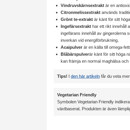
Vindruvskärnsextrakt
är en antioxid
Citronmelissextrakt
används traditi
Grönt te-extrakt
är känt för sitt hög
Ingefärsextrakt
har ett rikt innehåll
ingefärans innehåll av gingerolerna s
inverkan vid energiförbrukning.
Acaipulver
är en källa till omega-fe
Blåbärspulver
är känt för sitt höga 
kan främja en normal maghälsa och 
Tips!
I
den här artikeln
får du veta mer
Vegetarian Friendly
Symbolen Vegetarian Friendly indikerar
växtbaserat. Produkten är även lämplig