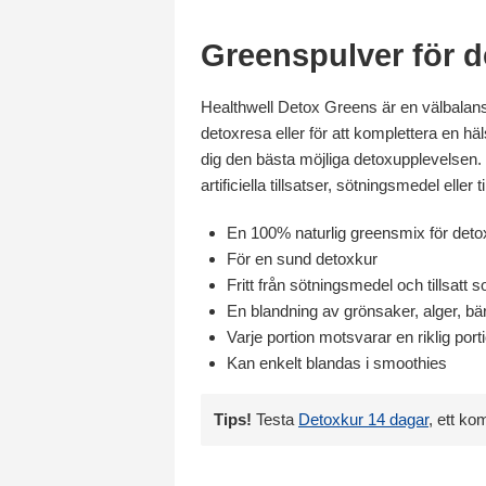
Greenspulver för d
Healthwell Detox Greens är en välbalanser
detoxresa eller för att komplettera en h
dig den bästa möjliga detoxupplevelsen. 
artificiella tillsatser, sötningsmedel eller
En 100% naturlig greensmix för deto
För en sund detoxkur
Fritt från sötningsmedel och tillsatt 
En blandning av grönsaker, alger, bär
Varje portion motsvarar en riklig port
Kan enkelt blandas i smoothies
Tips!
Testa
Detoxkur 14 dagar
, ett ko