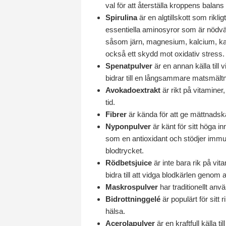
val för att återställa kroppens balan
Spirulina
är en algtillskott som rikl
essentiella aminosyror som är nödvän
såsom järn, magnesium, kalcium, kali
också ett skydd mot oxidativ stress.
Spenatpulver
är en annan källa till 
bidrar till en långsammare matsmältn
Avokadoextrakt
är rikt på vitaminer
tid.
Fibrer
är kända för att ge mättnadsk
Nyponpulver
är känt för sitt höga 
som en antioxidant och stödjer immu
blodtrycket.
Rödbetsjuice
är inte bara rik på vit
bidra till att vidga blodkärlen genom
Maskrospulver
har traditionellt an
Bidrottninggelé
är populärt för sitt
hälsa.
Acerolapulver
är en kraftfull källa 