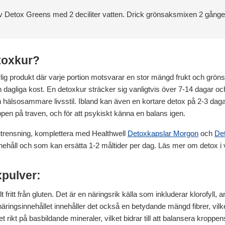
av Detox Greens med 2 deciliter vatten. Drick grönsaksmixen 2 gång
toxkur?
rlig produkt där varje portion motsvarar en stor mängd frukt och grö
n dagliga kost. En detoxkur sträcker sig vanligtvis över 7-14 dagar och 
l en hälsosammare livsstil. Ibland kan även en kortare detox på 2-3 d
oppen på traven, och för att psykiskt känna en balans igen.
r utrensning, komplettera med Healthwell
Detoxkapslar Morgon
och
Det
nehåll och som kan ersätta 1-2 måltider per dag. Läs mer om detox i v
xpulver:
t fritt från gluten. Det är en näringsrik källa som inkluderar klorofyll,
äringsinnehållet innehåller det också en betydande mängd fibrer, vil
 rikt på basbildande mineraler, vilket bidrar till att balansera kroppens