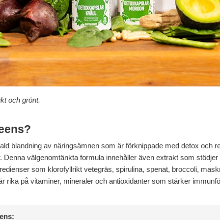
kt och grönt.
reens?
vald blandning av näringsämnen som är förknippade med detox och r
rter. Denna välgenomtänkta formula innehåller även extrakt som stödj
redienser som klorofyllrikt vetegräs, spirulina, spenat, broccoli, mask
är rika på vitaminer, mineraler och antioxidanter som stärker immunf
ens: