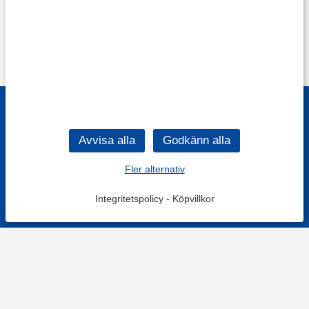
Fler alternativ
Integritetspolicy
-
Köpvillkor
Filtrera
Popularitet