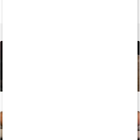
329 kr
283 kr
889 k
Clear Vegan Protein
PWO Shot
100% Casein
Juicy Peach
Cola
1818 g
Lär dig mer
Allt du behöver veta om protein
Läs artikel