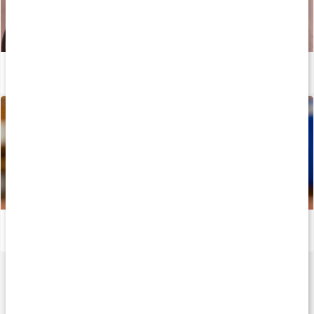
Fiddelies Saffranspannkakor
Läs artikel
Vägen mot guldet - Trestegshopparen Gabriel Wallmark
Läs artikel