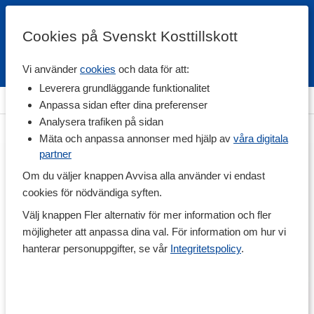
Cookies på Svenskt Kosttillskott
Vi använder
cookies
och data för att:
Fri frakt
Snabb leverans
Kundklubb
Leverera grundläggande funktionalitet
Hem
>
Träningstillskott
>
Efter Träning
>
Proteinbars
Anpassa sidan efter dina preferenser
Analysera trafiken på sidan
Mäta och anpassa annonser med hjälp av
våra digitala
partner
Om du väljer knappen Avvisa alla använder vi endast
cookies för nödvändiga syften.
Välj knappen Fler alternativ för mer information och fler
möjligheter att anpassa dina val. För information om hur vi
hanterar personuppgifter, se vår
Integritetspolicy
.