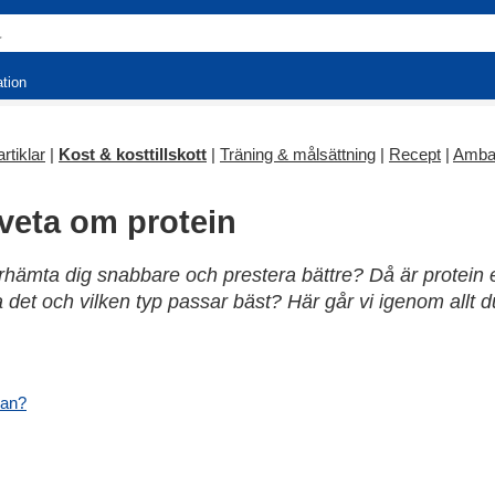
ation
rtiklar
|
Kost & kosttillskott
|
Träning & målsättning
|
Recept
|
Amba
 veta om protein
erhämta dig snabbare och prestera bättre? Då är protein
 det och vilken typ passar bäst? Här går vi igenom allt 
man?