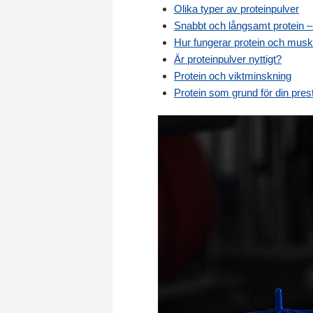
Olika typer av proteinpulver
Snabbt och långsamt protein –
Hur fungerar protein och muske
Är proteinpulver nyttigt?
Protein och viktminskning
Protein som grund för din pres