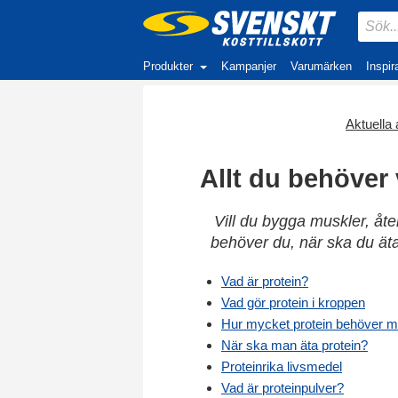
Produkter
Kampanjer
Varumärken
Inspir
Aktuella a
Allt du behöver
Vill du bygga muskler, åt
behöver du, när ska du äta
Vad är protein?
Vad gör protein i kroppen
Hur mycket protein behöver 
När ska man äta protein?
Proteinrika livsmedel
Vad är proteinpulver?