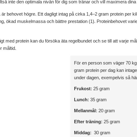
alltså inte den optimala nivån för dig som tränar och vill maximera dina 
är behovet högre. Ett dagligt intag på cirka 1,4–2 gram protein per kilo
ning, ökad muskelmassa och bättre prestation (1). Proteinbehovet varie
kligt med protein kan du försöka äta regelbundet och se till att varje m
r måltid.
För en person som väger 70 kg o
gram protein per dag kan intaget
under dagen, exempelvis så hä
Frukost:
25 gram
Lunch:
35 gram
Mellanmål:
20 gram
Efter träning:
25 gram
Middag:
30 gram