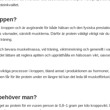
teinkvalitet.
roppen?
er i kroppen och är avgörande för både hälsan och den fysiska prestati
 vävnader, särskilt musklerna. Därför är protein väldigt viktigt när 
träning.
 och bevara muskelmassa, vid träning, viktminskning och generellt i va
r det lättare att reglera aptiten och upprätthålla en hälsosam vikt, oavset
a viktiga processer i kroppen, bland annat i produktionen av hormone
får för lite protein under en längre tid kan det leda till muskelförlu
 behöver man?
t av protein för en vuxen person är 0,8–1 gram per kilo kroppsvikt.