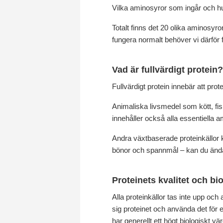
Vilka aminosyror som ingår och hur
Totalt finns det 20 olika aminosyro
fungera normalt behöver vi därför 
Vad är fullvärdigt protein?
Fullvärdigt protein innebär att pro
Animaliska livsmedel som kött, fisk
innehåller också alla essentiella a
Andra växtbaserade proteinkällor k
bönor och spannmål – kan du ändå få
Proteinets kvalitet och bi
Alla proteinkällor tas inte upp och
sig proteinet och använda det fö
har generellt ett högt biologiskt v