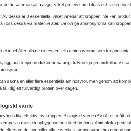
 de är sammansatta avgör vilket protein som bildas och vilken funkti
r. Av dessa är 9 essentiella, vilket innebär att kroppen inte kan produ
få i oss dessa via maten vi äter. De övriga aminosyrorna kan kroppen 
teinet innehåller alla de nio essentiella aminosyrorna som kroppen inte
, ägg och mejeriprodukter är naturligt fullvärdiga proteinkällor. Vissa 
minosyror.
an sakna en eller flera essentiella aminosyror, men genom att kombin
 i dig ett fullvärdigt protein över dagen.
ologiskt värde
 används lika effektivt av kroppen. Biologiskt värde (BV) är ett mått p
r exempelvis muskeluppbyggnad och återhämtning. Animaliska protein
ärde eftersom de innehåller alla essentiella aminosyror i bra proporti