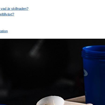
 vad är skillnaden?
ltillväxt?
tation