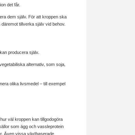
on det får.
cera dem själv. För att kroppen ska
däremot tillverka själv vid behov.
 kan producera själv.
vegetabiliska alternativ, som soja,
era olika livsmedel – till exempel
å hur väl kroppen kan tillgodogöra
källor som ägg och vassleprotein
oner. Även vissa växtbaserade