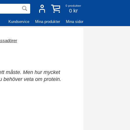
0
produkter
0 kr
Kundservice
Mina produkter
Mina sidor
ssadörer
 ett måste. Men hur mycket
du behöver veta om protein.