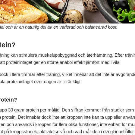
del och är en naturlig del av en varierad och balanserad kost.
tein?
till träning kan stimulera muskeluppbyggnad och återhämtning. Efter trä
att proteinintaget ger en större anabol effekt jämfört med i vila.
 i flera timmar efter träning, vilket innebär att det inte är avgörande a
ala proteinintaget över dagen är tillräckligt.
rotein?
 upp 30 gram protein per måltid. Den siffran kommer från studier som
 protein. Det innebär dock inte att kroppen inte kan ta upp eller anvä
men och används i kroppen för flera olika funktioner, inte enbart för 
 på kroppsstorlek, aktivitetsnivå och vad måltiden i övrigt innehåller.