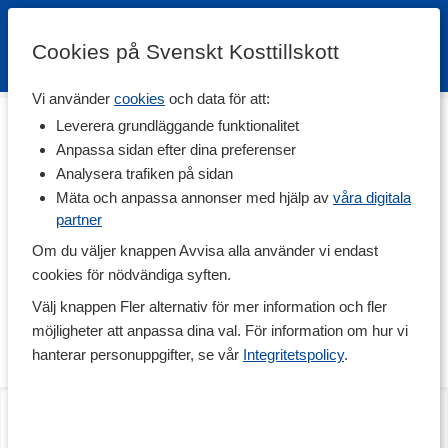
Cookies på Svenskt Kosttillskott
Vi använder
cookies
och data för att:
Hem
>
Livsmedel
>
Dryck
>
Aloe Vera Juice
Leverera grundläggande funktionalitet
Aloe Vera Juice
Anpassa sidan efter dina preferenser
Analysera trafiken på sidan
Aloe Vera är växten vars juice länge använts för hälsa och
välmående, såväl invärtes som utvärtes. Aloe Vera växer i
Mäta och anpassa annonser med hjälp av
våra digitala
tropiska klimat och har ett geléliknande innanmäte, som bland
partner
annat används för att göra juice. Denna juice används idag av
Om du väljer knappen Avvisa alla använder vi endast
många som ett dagligt tillskott för att bidra till mag- och
tarmbalansen, samt för att gynna näringsupptaget i tarmen.
cookies för nödvändiga syften.
Under den här kategorin har vi samlat många av vårt sortiments
Välj knappen Fler alternativ för mer information och fler
kvalitativa, rena och koncentrerade Aloe Vera-juicer för dig som
vill hjälpa din mage och hud med något alldeles extra.
möjligheter att anpassa dina val. För information om hur vi
hanterar personuppgifter, se vår
Integritetspolicy
.
Läs mer
Historisk användning
I flera tusen år har människor användt gelen från Aloe Vera-
Aloe Vera Juice
Aloe Ferox Juice
växtens blad för att hjälpa huden att läka och åter bli mjuk och fin.
1 L
500 ml
Faktum är att Aloe Vera även länge har använts för att behandla