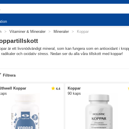
ation
m
>
Vitaminer & Mineraler
>
Mineraler
>
Koppar
oppartillskott
par är ett livsnödvändigt mineral, som kan fungera som en antioxidant i krop
a radikaler och oxidativ stress. Nedan ser du alla våra tillskott med koppar!
 boostas håret med koppar
par är ett livsnödvändigt mineral som också fungerar som en antioxidant och är
Filtrera
ns i mindre mängder i alla livsmedel men lever, inälvsmat, skaldjur och kakao
gder koppar.
lthwell Koppar
Koppar
4.4
Vad är koppar?
kaps
90 kaps
Rekommenderat dagligt intag av koppar
Finns koppar i maten?
Biverkningar av koppar
d är koppar?
par är ett så kallat spårelement, vilket betyder att vi behöver få i oss det, 