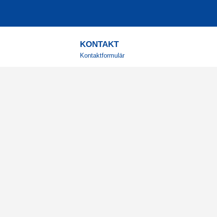
KONTAKT
Kontaktformulär
TELEFON
0220601001
Vardagar: 09:00-12:00
E-POST
info@svensktkosttillskott.se
MINA SIDOR
Logga in