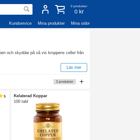
0
produkter
0 kr
Kundservice
Mina produkter
Mina sidor
pen och skyddar på så vis kroppens celler från
Läs mer
 vanligt i kosttillskott för hår och hud. Koppar
3
produkter
 är exempel på livsmedel som innehåller större
Kelaterad Koppar
5
100 tabl
men i väldigt små mängder. Koppar ingår i många