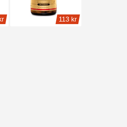
nerv- och immunsystemet. Koppar medverkar
kr
113 kr