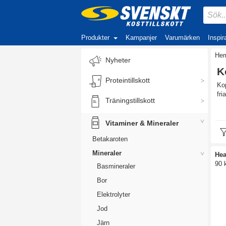
Produkter
Kampanjer
Varumärken
Inspir
He
Nyheter
K
Proteintillskott
Kop
fri
Träningstillskott
Så
Vitaminer & Mineraler
Kop
fin
Betakaroten
män
Mineraler
Hea
90 
Basmineraler
Bor
Elektrolyter
Jod
Va
Kop
Järn