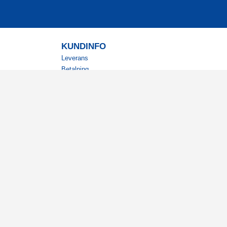
KUNDINFO
Leverans
Betalning
Returer
Köpvillkor
Kundklubb
Studentrabatt
Militärrabatt
Kontaktuppgifter Läkemedelsverket