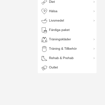
Diet
Kop
Hälsa
Re
Livsmedel
Kop
ann
Färdiga paket
det
Kop
Träningskläder
är v
Träning & Tillbehör
Tro
jär
Rehab & Prehab
kan
vux
Outlet
Kö
Sp
Ba
Kv
M
Gr
A