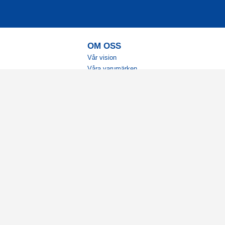
OM OSS
Vår vision
Våra varumärken
Vår historia
Tillgänglighet
Återförsäljare
Karriär
Samarbeten
Ambassadörsteam