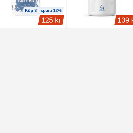
ka proteiner och enzymer som är viktiga för bindväven, förbränningen samt 
så till hårets och hudens normala pigmentering.
Köp 3 - spara 12%
125 kr
139 